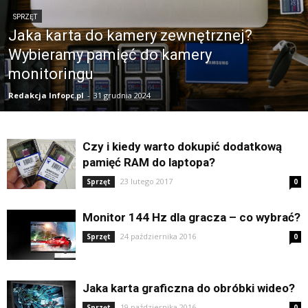
SPRZĘT
Jaka karta do kamery zewnętrznej?
Wybieramy pamięć do kamery
monitoringu
Redakcja Infopc.pl
-
31 grudnia 2024
Czy i kiedy warto dokupić dodatkową
pamięć RAM do laptopa?
23 lutego 2017
Sprzęt
0
Monitor 144 Hz dla gracza – co wybrać?
24 października 2016
Sprzęt
0
Jaka karta graficzna do obróbki wideo?
19 października 2016
Sprzęt
0