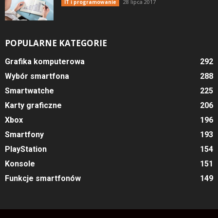
28 lipca 2017
IT i programowanie
POPULARNE KATEGORIE
Grafika komputerowa
292
Wybór smartfona
288
Smartwatche
225
Karty graficzne
206
Xbox
196
Smartfony
193
PlayStation
154
Konsole
151
Funkcje smartfonów
149