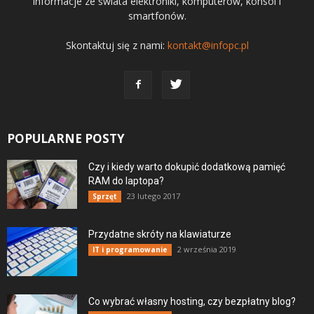
informacje ze świata elektroniki, komputerów, konsol i
smartfonów.
Skontaktuj się z nami:
kontakt@infopc.pl
POPULARNE POSTY
Czy i kiedy warto dokupić dodatkową pamięć
RAM do laptopa?
23 lutego 2017
Sprzęt
Przydatne skróty na klawiaturze
2 września 2019
IT i programowanie
Co wybrać własny hosting, czy bezpłatny blog?