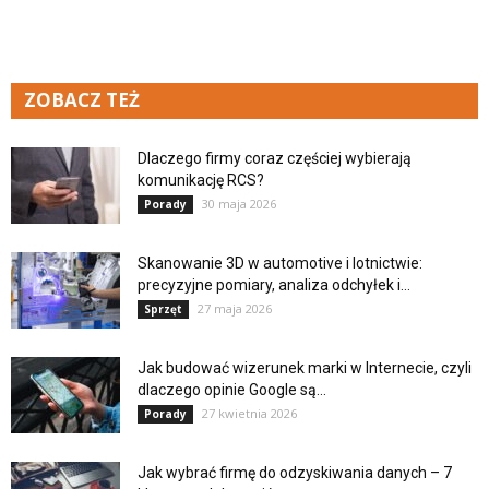
ZOBACZ TEŻ
Dlaczego firmy coraz częściej wybierają
komunikację RCS?
30 maja 2026
Porady
Skanowanie 3D w automotive i lotnictwie:
precyzyjne pomiary, analiza odchyłek i...
27 maja 2026
Sprzęt
Jak budować wizerunek marki w Internecie, czyli
dlaczego opinie Google są...
27 kwietnia 2026
Porady
Jak wybrać firmę do odzyskiwania danych – 7