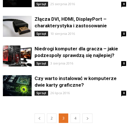
25 sierpnia 2016
Sprzęt
0
Złącza DVI, HDMI, DisplayPort –
charakterystyka i zastosowanie
10 sierpnia 2016
Sprzęt
0
Niedrogi komputer dla gracza – jakie
podzespoły sprawdzą się najlepiej?
3 sierpnia 2016
Sprzęt
0
Czy warto instalować w komputerze
dwie karty graficzne?
26 lipca 2016
Sprzęt
0
2
3
4