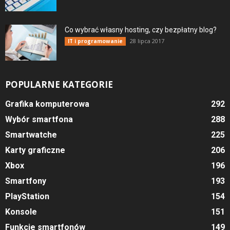
Co wybrać własny hosting, czy bezpłatny blog?
28 lipca 2017
IT i programowanie
POPULARNE KATEGORIE
Grafika komputerowa
292
Wybór smartfona
288
Smartwatche
225
Karty graficzne
206
Xbox
196
Smartfony
193
PlayStation
154
Konsole
151
Funkcje smartfonów
149