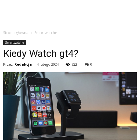
Strona główna
Smartwatche
Smartwatche
Kiedy Watch gt4?
Przez
Redakcja
-
4 lutego 2024
733
0