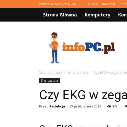
czwartek, sierpień 6, 2026
O nas
Reklama
Kon
Strona Główna
Komputery
Kon
infoPC.pl
Strona główna
Smartwatche
Czy EKG w zegarku j
Smartwatche
Czy EKG w zega
Przez
Redakcja
-
29 października 2025
272