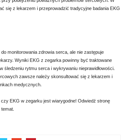
a przy podejrzeniu poważnych problemów sercowych. W
ć się z lekarzem i przeprowadzić tradycyjne badania EKG
o monitorowania zdrowia serca, ale nie zastępuje
ekarzy. Wyniki EKG z zegarka powinny być traktowane
w śledzeniu rytmu serca i wykrywaniu nieprawidłowości.
cowych zawsze należy skonsultować się z lekarzem i
runkach medycznych.
 czy EKG w zegarku jest wiarygodne! Odwiedź stronę
n temat.