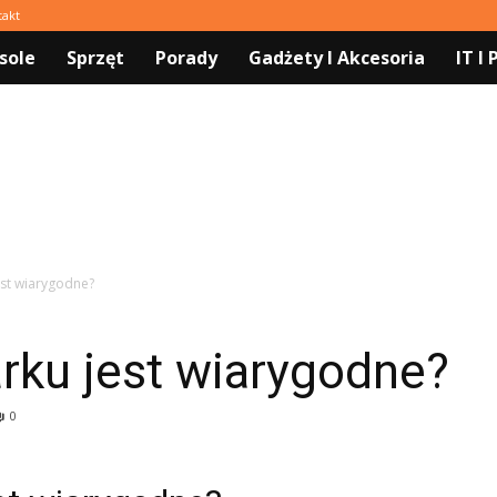
takt
sole
Sprzęt
Porady
Gadżety I Akcesoria
IT I
est wiarygodne?
rku jest wiarygodne?
0