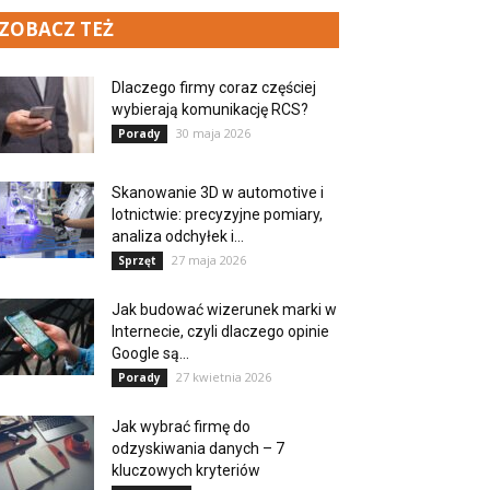
ZOBACZ TEŻ
Dlaczego firmy coraz częściej
wybierają komunikację RCS?
30 maja 2026
Porady
Skanowanie 3D w automotive i
lotnictwie: precyzyjne pomiary,
analiza odchyłek i...
27 maja 2026
Sprzęt
Jak budować wizerunek marki w
Internecie, czyli dlaczego opinie
Google są...
27 kwietnia 2026
Porady
Jak wybrać firmę do
odzyskiwania danych – 7
kluczowych kryteriów