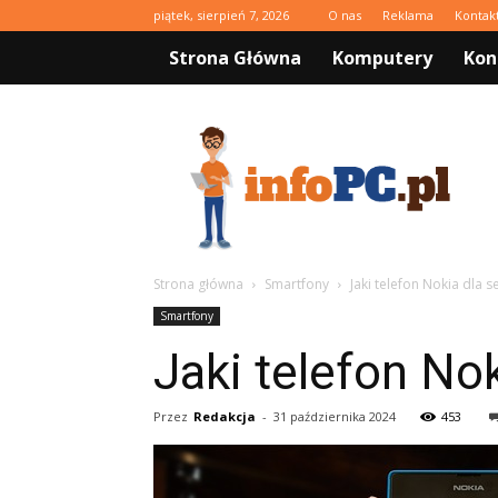
piątek, sierpień 7, 2026
O nas
Reklama
Kontak
Strona Główna
Komputery
Kon
infoPC.pl
Strona główna
Smartfony
Jaki telefon Nokia dla s
Smartfony
Jaki telefon Nok
Przez
Redakcja
-
31 października 2024
453