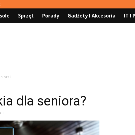
t
sole
Sprzęt
Porady
Gadżety I Akcesoria
IT I
eniora?
ia dla seniora?
0