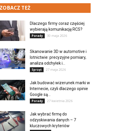
ZOBACZ TEŻ
Dlaczego firmy coraz częściej
wybierają komunikację RCS?
30 maja 2026
Porady
Skanowanie 3D w automotive i
lotnictwie: precyzyjne pomiary,
analiza odchyłek i...
27 maja 2026
Sprzęt
Jak budować wizerunek marki w
Internecie, czyli dlaczego opinie
Google są...
27 kwietnia 2026
Porady
Jak wybrać firmę do
odzyskiwania danych – 7
kluczowych kryteriów