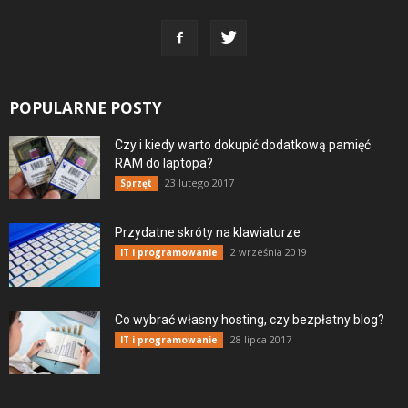
POPULARNE POSTY
Czy i kiedy warto dokupić dodatkową pamięć
RAM do laptopa?
23 lutego 2017
Sprzęt
Przydatne skróty na klawiaturze
2 września 2019
IT i programowanie
Co wybrać własny hosting, czy bezpłatny blog?
28 lipca 2017
IT i programowanie