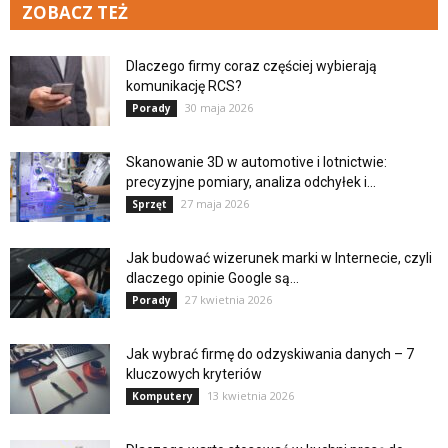
ZOBACZ TEŻ
Dlaczego firmy coraz częściej wybierają
komunikację RCS?
30 maja 2026
Porady
Skanowanie 3D w automotive i lotnictwie:
precyzyjne pomiary, analiza odchyłek i...
27 maja 2026
Sprzęt
Jak budować wizerunek marki w Internecie, czyli
dlaczego opinie Google są...
27 kwietnia 2026
Porady
Jak wybrać firmę do odzyskiwania danych – 7
kluczowych kryteriów
13 kwietnia 2026
Komputery