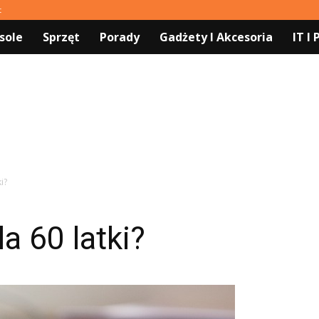
t
sole
Sprzęt
Porady
Gadżety I Akcesoria
IT I
i?
a 60 latki?