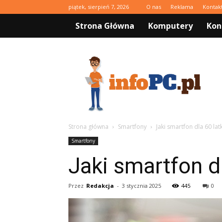
piątek, sierpień 7, 2026
O nas
Reklama
Kontak
Strona Główna
Komputery
Kon
infoPC.pl
Strona główna
Smartfony
Jaki smartfon dla 60 latk
Smartfony
Jaki smartfon dl
Przez
Redakcja
-
3 stycznia 2025
445
0