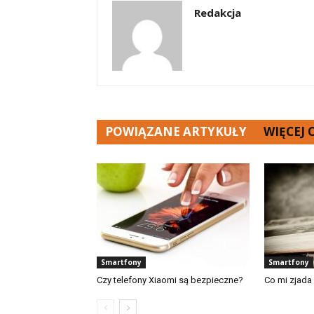
Redakcja
POWIĄZANE ARTYKUŁY
WIĘCEJ
Smartfony
Smartfony
Czy telefony Xiaomi są bezpieczne?
Co mi zjada