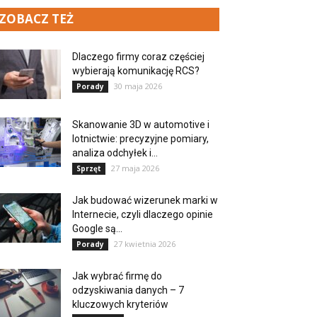
ZOBACZ TEŻ
Dlaczego firmy coraz częściej
wybierają komunikację RCS?
30 maja 2026
Porady
Skanowanie 3D w automotive i
lotnictwie: precyzyjne pomiary,
analiza odchyłek i...
27 maja 2026
Sprzęt
Jak budować wizerunek marki w
Internecie, czyli dlaczego opinie
Google są...
27 kwietnia 2026
Porady
Jak wybrać firmę do
odzyskiwania danych – 7
kluczowych kryteriów