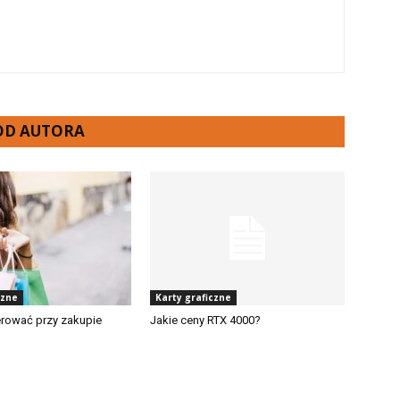
 OD AUTORA
czne
Karty graficzne
erować przy zakupie
Jakie ceny RTX 4000?