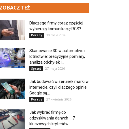
ZOBACZ TEŻ
Dlaczego firmy coraz częściej
wybierają komunikację RCS?
30 maja 2026
Porady
Skanowanie 3D w automotive i
lotnictwie: precyzyjne pomiary,
analiza odchyłek i...
27 maja 2026
Sprzęt
Jak budować wizerunek marki w
Internecie, czyli dlaczego opinie
Google są...
27 kwietnia 2026
Porady
Jak wybrać firmę do
odzyskiwania danych – 7
kluczowych kryteriów