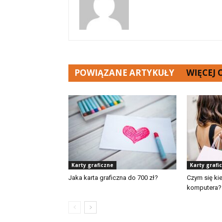
POWIĄZANE ARTYKUŁY
WIĘCEJ
Karty graficzne
Karty grafi
Jaka karta graficzna do 700 zł?
Czym się ki
komputera?