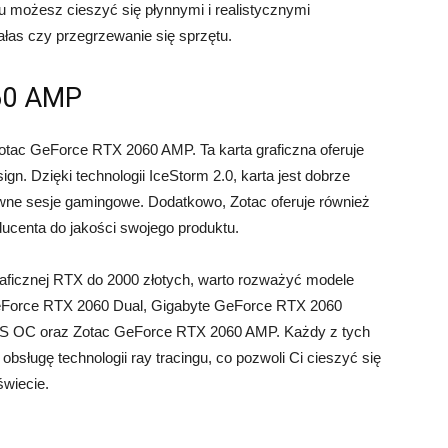
emu możesz cieszyć się płynnymi i realistycznymi
ałas czy przegrzewanie się sprzętu.
060 AMP
 Zotac GeForce RTX 2060 AMP. Ta karta graficzna oferuje
n. Dzięki technologii IceStorm 2.0, karta jest dobrze
ywne sesje gamingowe. Dodatkowo, Zotac oferuje również
ducenta do jakości swojego produktu.
raficznej RTX do 2000 złotych, warto rozważyć modele
eForce RTX 2060 Dual, Gigabyte GeForce RTX 2060
 OC oraz Zotac GeForce RTX 2060 AMP. Każdy z tych
bsługę technologii ray tracingu, co pozwoli Ci cieszyć się
świecie.