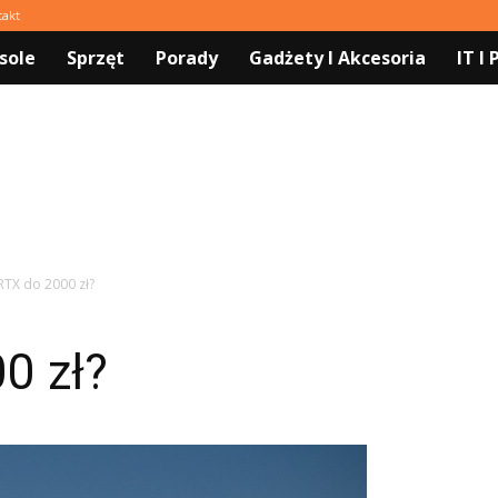
takt
sole
Sprzęt
Porady
Gadżety I Akcesoria
IT I
 RTX do 2000 zł?
0 zł?