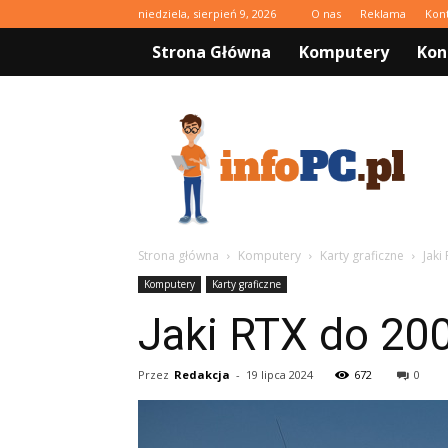
niedziela, sierpień 9, 2026
O nas
Reklama
Kon
Strona Główna
Komputery
Kon
infoPC.pl
Strona główna
Komputery
Karty graficzne
Jaki
Komputery
Karty graficzne
Jaki RTX do 200
Przez
Redakcja
-
19 lipca 2024
672
0