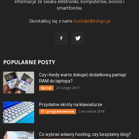
informacje ze świata elektroniki, komputerów, konsol i
smartfonów.
Skontaktuj się z nami:
kontakt@infopc.pl
POPULARNE POSTY
Czy i kiedy warto dokupić dodatkową pamięć
RAM do laptopa?
23 lutego 2017
Sprzęt
Przydatne skróty na klawiaturze
2 września 2019
IT i programowanie
Co wybrać własny hosting, czy bezpłatny blog?