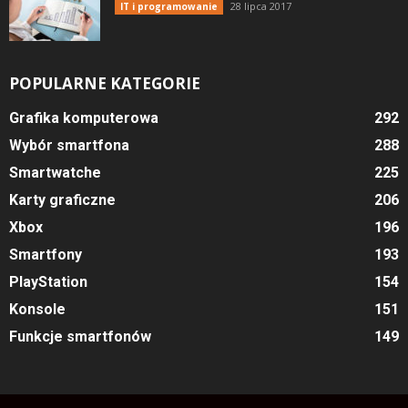
28 lipca 2017
IT i programowanie
POPULARNE KATEGORIE
Grafika komputerowa
292
Wybór smartfona
288
Smartwatche
225
Karty graficzne
206
Xbox
196
Smartfony
193
PlayStation
154
Konsole
151
Funkcje smartfonów
149