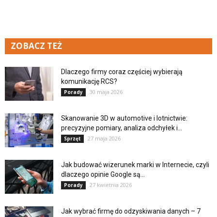
ZOBACZ TEŻ
Dlaczego firmy coraz częściej wybierają
komunikację RCS?
30 maja 2026
Porady
Skanowanie 3D w automotive i lotnictwie:
precyzyjne pomiary, analiza odchyłek i...
27 maja 2026
Sprzęt
Jak budować wizerunek marki w Internecie, czyli
dlaczego opinie Google są...
27 kwietnia 2026
Porady
Jak wybrać firmę do odzyskiwania danych – 7