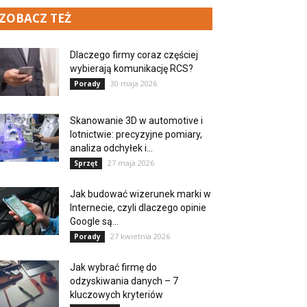
ZOBACZ TEŻ
Dlaczego firmy coraz częściej
wybierają komunikację RCS?
30 maja 2026
Porady
Skanowanie 3D w automotive i
lotnictwie: precyzyjne pomiary,
analiza odchyłek i...
27 maja 2026
Sprzęt
Jak budować wizerunek marki w
Internecie, czyli dlaczego opinie
Google są...
27 kwietnia 2026
Porady
Jak wybrać firmę do
odzyskiwania danych – 7
kluczowych kryteriów