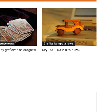
mputerowa
Grafika komputerowa
rty graficzne są drogie w
Czy 16 GB RAM-u to dużo?