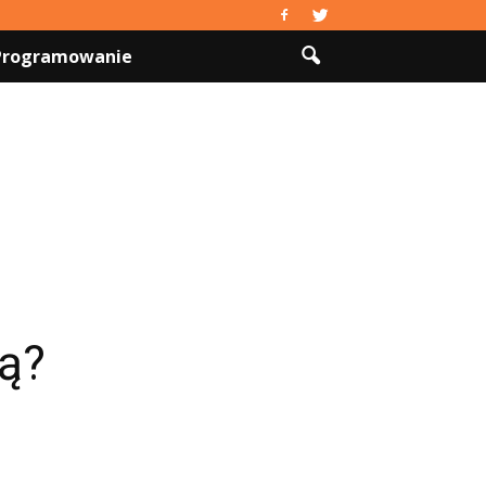
 Programowanie
ną?