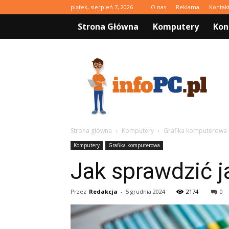
piątek, sierpień 7, 2026
O nas
Reklama
Kontak
Strona Główna
Komputery
Kon
infoPC.pl
Strona główna
Komputery
Grafika komputerowa
Komputery
Grafika komputerowa
Jak sprawdzić j
Przez
Redakcja
-
5 grudnia 2024
2174
0