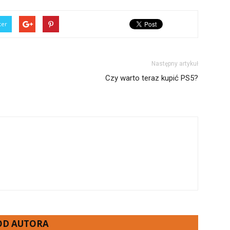
ter
Następny artykuł
Czy warto teraz kupić PS5?
 OD AUTORA