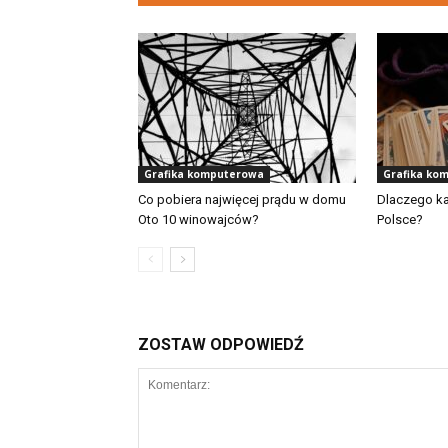
Grafika komputerowa
Grafika ko
Co pobiera najwięcej prądu w domu
Dlaczego ka
Oto 10 winowajców?
Polsce?
ZOSTAW ODPOWIEDŹ