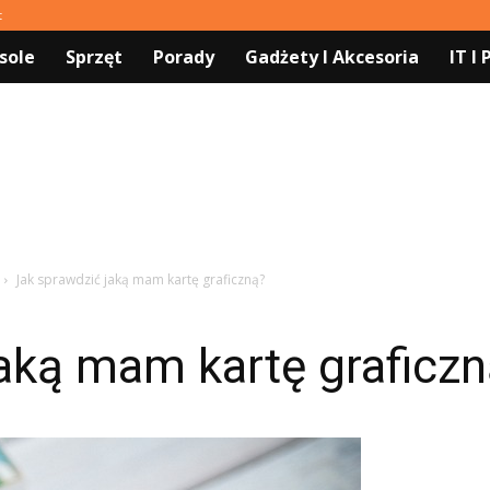
t
sole
Sprzęt
Porady
Gadżety I Akcesoria
IT I
Jak sprawdzić jaką mam kartę graficzną?
aką mam kartę graficz