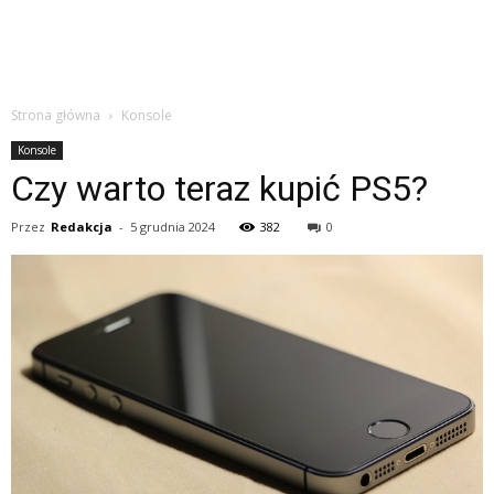
Strona główna
Konsole
Konsole
Czy warto teraz kupić PS5?
Przez
Redakcja
-
5 grudnia 2024
382
0