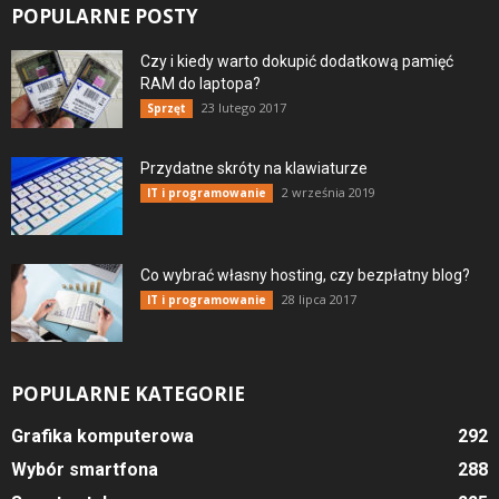
POPULARNE POSTY
Czy i kiedy warto dokupić dodatkową pamięć
RAM do laptopa?
23 lutego 2017
Sprzęt
Przydatne skróty na klawiaturze
2 września 2019
IT i programowanie
Co wybrać własny hosting, czy bezpłatny blog?
28 lipca 2017
IT i programowanie
POPULARNE KATEGORIE
Grafika komputerowa
292
Wybór smartfona
288