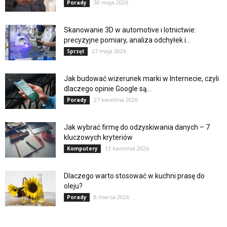
30 maja 2026
Porady
Skanowanie 3D w automotive i lotnictwie:
precyzyjne pomiary, analiza odchyłek i...
27 maja 2026
Sprzęt
Jak budować wizerunek marki w Internecie, czyli
dlaczego opinie Google są...
27 kwietnia 2026
Porady
Jak wybrać firmę do odzyskiwania danych – 7
kluczowych kryteriów
13 kwietnia 2026
Komputery
Dlaczego warto stosować w kuchni prasę do
oleju?
8 marca 2026
Porady