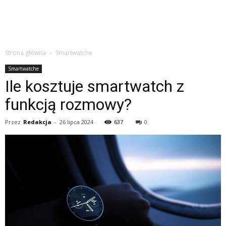
Strona główna
Smartwatche
Smartwatche
Ile kosztuje smartwatch z
funkcją rozmowy?
Przez
Redakcja
-
26 lipca 2024
637
0