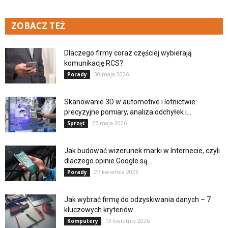
ZOBACZ TEŻ
Dlaczego firmy coraz częściej wybierają
komunikację RCS?
30 maja 2026
Porady
Skanowanie 3D w automotive i lotnictwie:
precyzyjne pomiary, analiza odchyłek i...
27 maja 2026
Sprzęt
Jak budować wizerunek marki w Internecie, czyli
dlaczego opinie Google są...
27 kwietnia 2026
Porady
Jak wybrać firmę do odzyskiwania danych – 7
kluczowych kryteriów
13 kwietnia 2026
Komputery