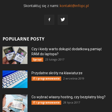
Skontaktuj się z nami:
kontakt@infopc.pl
POPULARNE POSTY
Czy i kiedy warto dokupić dodatkową pamięć
RAM do laptopa?
23 lutego 2017
Sprzęt
Przydatne skróty na klawiaturze
2 września 2019
IT i programowanie
Co wybrać własny hosting, czy bezpłatny blog?
28 lipca 2017
IT i programowanie