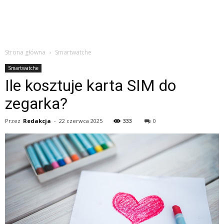
Strona główna
Smartwatche
Smartwatche
Ile kosztuje karta SIM do
zegarka?
Przez
Redakcja
-
22 czerwca 2025
333
0