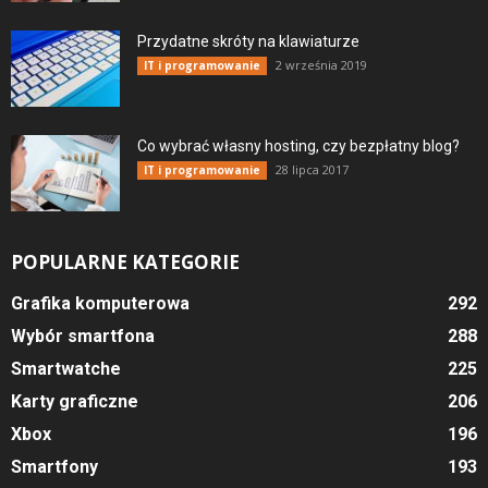
Przydatne skróty na klawiaturze
2 września 2019
IT i programowanie
Co wybrać własny hosting, czy bezpłatny blog?
28 lipca 2017
IT i programowanie
POPULARNE KATEGORIE
Grafika komputerowa
292
Wybór smartfona
288
Smartwatche
225
Karty graficzne
206
Xbox
196
Smartfony
193