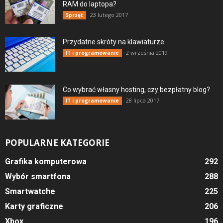
RAM do laptopa?
23 lutego 2017
Sprzęt
Przydatne skróty na klawiaturze
2 września 2019
IT i programowanie
Co wybrać własny hosting, czy bezpłatny blog?
28 lipca 2017
IT i programowanie
POPULARNE KATEGORIE
Grafika komputerowa
292
Wybór smartfona
288
Smartwatche
225
Karty graficzne
206
Xbox
196