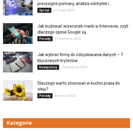
precyzyjne pomiary, analiza odchyłek i...
27 maja 2026
Sprzęt
Jak budować wizerunek marki w Internecie, czyli
dlaczego opinie Google są...
27 kwietnia 2026
Porady
Jak wybrać firmę do odzyskiwania danych – 7
kluczowych kryteriów
13 kwietnia 2026
Komputery
Dlaczego warto stosować w kuchni prasę do
oleju?
8 marca 2026
Porady
Kategorie