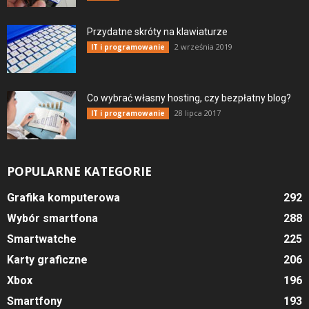
Przydatne skróty na klawiaturze
2 września 2019
IT i programowanie
Co wybrać własny hosting, czy bezpłatny blog?
28 lipca 2017
IT i programowanie
POPULARNE KATEGORIE
Grafika komputerowa
292
Wybór smartfona
288
Smartwatche
225
Karty graficzne
206
Xbox
196
Smartfony
193