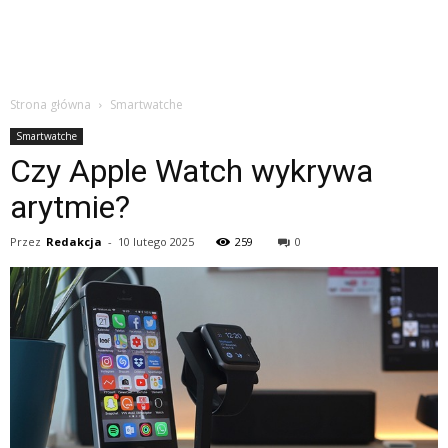
Strona główna
Smartwatche
Smartwatche
Czy Apple Watch wykrywa
arytmie?
Przez
Redakcja
-
10 lutego 2025
259
0