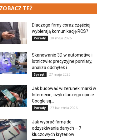
ZOBACZ TEŻ
Dlaczego firmy coraz częściej
wybierają komunikację RCS?
30 maja 2026
Porady
Skanowanie 3D w automotive i
lotnictwie: precyzyjne pomiary,
analiza odchyłek i...
27 maja 2026
Sprzęt
Jak budować wizerunek marki w
Internecie, czyli dlaczego opinie
Google są...
27 kwietnia 2026
Porady
Jak wybrać firmę do
odzyskiwania danych – 7
kluczowych kryteriów