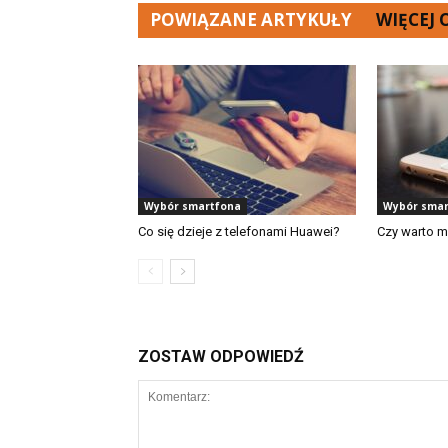
POWIĄZANE ARTYKUŁY
WIĘCEJ
Wybór smartfona
Wybór smar
Co się dzieje z telefonami Huawei?
Czy warto m
ZOSTAW ODPOWIEDŹ