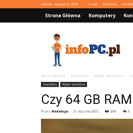
sobota, sierpień 8, 2026
O nas
Reklama
Kontak
Strona Główna
Komputery
Kon
infoPC.pl
Strona główna
Smartfony
Wybór smartfona
Cz
Smartfony
Wybór smartfona
Czy 64 GB RAM
Przez
Redakcja
-
21 stycznia 2025
516
0