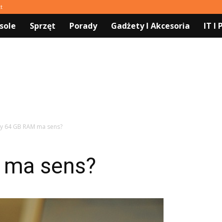
t
sole
Sprzęt
Porady
Gadżety I Akcesoria
IT I
y 64 GB RAM ma sens?
 ma sens?