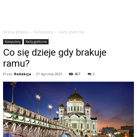
Strona główna
Komputery
Karty graficzne
Komputery
Karty graficzne
Co się dzieje gdy brakuje
ramu?
Przez
Redakcja
-
21 stycznia 2025
407
0