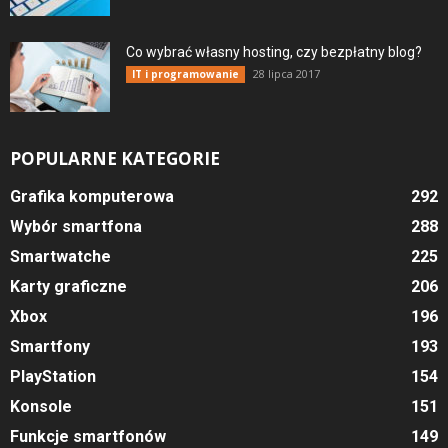
Co wybrać własny hosting, czy bezpłatny blog?
28 lipca 2017
IT i programowanie
POPULARNE KATEGORIE
Grafika komputerowa
292
Wybór smartfona
288
Smartwatche
225
Karty graficzne
206
Xbox
196
Smartfony
193
PlayStation
154
Konsole
151
Funkcje smartfonów
149