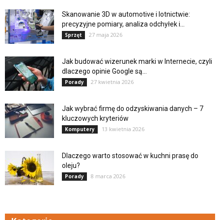
Skanowanie 3D w automotive i lotnictwie:
precyzyjne pomiary, analiza odchyłek i...
27 maja 2026
Sprzęt
Jak budować wizerunek marki w Internecie, czyli
dlaczego opinie Google są...
27 kwietnia 2026
Porady
Jak wybrać firmę do odzyskiwania danych – 7
kluczowych kryteriów
13 kwietnia 2026
Komputery
Dlaczego warto stosować w kuchni prasę do
oleju?
8 marca 2026
Porady