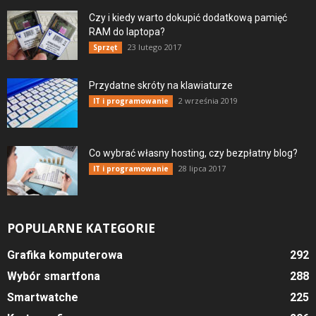
Czy i kiedy warto dokupić dodatkową pamięć
RAM do laptopa?
23 lutego 2017
Sprzęt
Przydatne skróty na klawiaturze
2 września 2019
IT i programowanie
Co wybrać własny hosting, czy bezpłatny blog?
28 lipca 2017
IT i programowanie
POPULARNE KATEGORIE
Grafika komputerowa
292
Wybór smartfona
288
Smartwatche
225