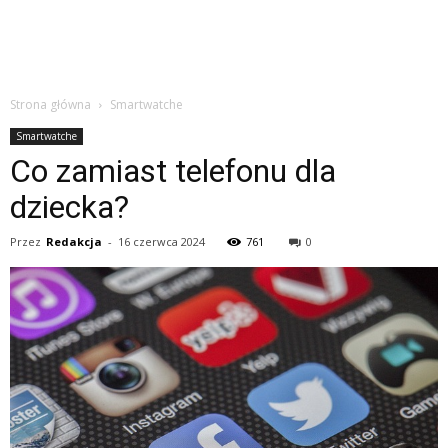
Strona główna
Smartwatche
Smartwatche
Co zamiast telefonu dla
dziecka?
Przez
Redakcja
-
16 czerwca 2024
761
0