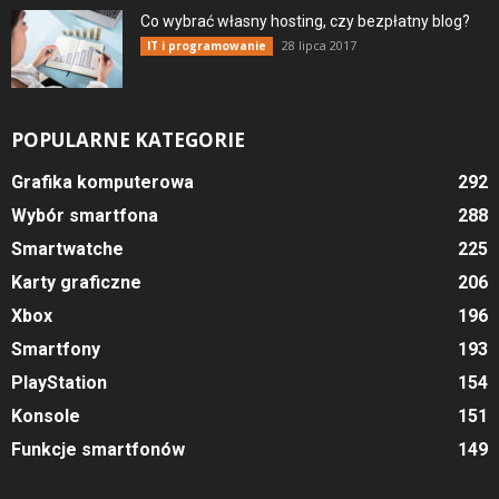
Co wybrać własny hosting, czy bezpłatny blog?
28 lipca 2017
IT i programowanie
POPULARNE KATEGORIE
Grafika komputerowa
292
Wybór smartfona
288
Smartwatche
225
Karty graficzne
206
Xbox
196
Smartfony
193
PlayStation
154
Konsole
151
Funkcje smartfonów
149