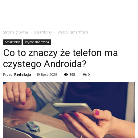
Strona główna
Smartfony
Wybór smartfona
Smartfony
Wybór smartfona
Co to znaczy że telefon ma
czystego Androida?
Przez
Redakcja
-
19 lipca 2025
398
0