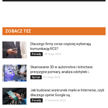
ZOBACZ TEŻ
Dlaczego firmy coraz częściej wybierają
komunikację RCS?
30 maja 2026
Porady
Skanowanie 3D w automotive i lotnictwie:
precyzyjne pomiary, analiza odchyłek i...
27 maja 2026
Sprzęt
Jak budować wizerunek marki w Internecie, czyli
dlaczego opinie Google są...
27 kwietnia 2026
Porady