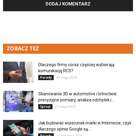
ZOBACZ TEŻ
Dlaczego firmy coraz częściej wybierają
komunikację RCS?
30 maja 2026
Porady
Skanowanie 3D w automotive i lotnictwie:
precyzyjne pomiary, analiza odchyłek i...
27 maja 2026
Sprzęt
Jak budować wizerunek marki w Internecie, czyli
dlaczego opinie Google są...
27 kwietnia 2026
Porady