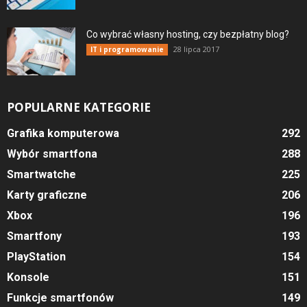
Co wybrać własny hosting, czy bezpłatny blog?
28 lipca 2017
IT i programowanie
POPULARNE KATEGORIE
Grafika komputerowa
292
Wybór smartfona
288
Smartwatche
225
Karty graficzne
206
Xbox
196
Smartfony
193
PlayStation
154
Konsole
151
Funkcje smartfonów
149