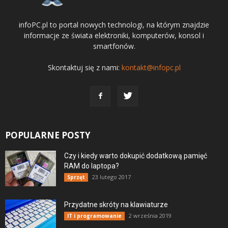
infoPC.pl to portal nowych technologi, na którym znajdzie
informacje ze świata elektroniki, komputerów, konsol i
smartfonów.
Skontaktuj się z nami:
kontakt@infopc.pl
POPULARNE POSTY
Czy i kiedy warto dokupić dodatkową pamięć
RAM do laptopa?
23 lutego 2017
Sprzęt
Przydatne skróty na klawiaturze
2 września 2019
IT i programowanie