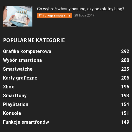
Co wybrać własny hosting, czy bezpłatny blog?
28 lipca 2017
IT i programowanie
POPULARNE KATEGORIE
Grafika komputerowa
292
Wybór smartfona
288
Smartwatche
225
Karty graficzne
206
Xbox
196
Smartfony
193
PlayStation
154
Konsole
151
Funkcje smartfonów
149