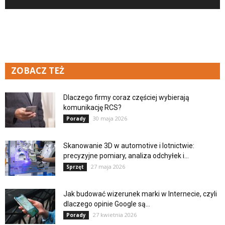
ZOBACZ TEŻ
Dlaczego firmy coraz częściej wybierają
komunikację RCS?
30 maja 2026
Porady
Skanowanie 3D w automotive i lotnictwie:
precyzyjne pomiary, analiza odchyłek i...
27 maja 2026
Sprzęt
Jak budować wizerunek marki w Internecie, czyli
dlaczego opinie Google są...
27 kwietnia 2026
Porady