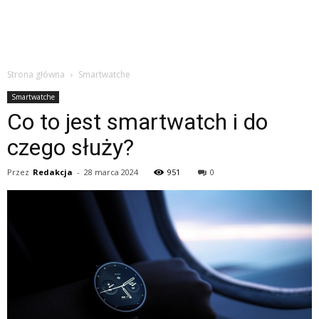
Strona główna
Smartwatche
Smartwatche
Co to jest smartwatch i do
czego służy?
Przez
Redakcja
-
28 marca 2024
951
0