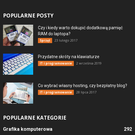
POPULARNE POSTY
Czy i kiedy warto dokupić dodatkową pamięć
RAM do laptopa?
23 lutego 2017
Sprzęt
Przydatne skróty na klawiaturze
2 września 2019
IT i programowanie
Co wybrać własny hosting, czy bezpłatny blog?
28 lipca 2017
IT i programowanie
POPULARNE KATEGORIE
Grafika komputerowa
292