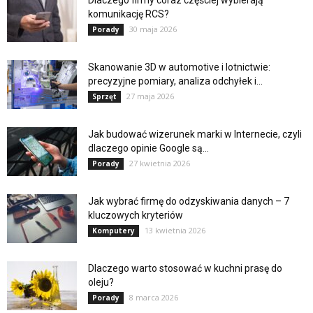
komunikację RCS?
30 maja 2026
Porady
Skanowanie 3D w automotive i lotnictwie:
precyzyjne pomiary, analiza odchyłek i...
27 maja 2026
Sprzęt
Jak budować wizerunek marki w Internecie, czyli
dlaczego opinie Google są...
27 kwietnia 2026
Porady
Jak wybrać firmę do odzyskiwania danych – 7
kluczowych kryteriów
13 kwietnia 2026
Komputery
Dlaczego warto stosować w kuchni prasę do
oleju?
8 marca 2026
Porady