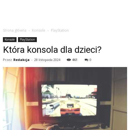
Strona główna
Konsole
PlayStation
Konsole
PlayStation
Która konsola dla dzieci?
Przez
Redakcja
-
28 listopada 2024
461
0