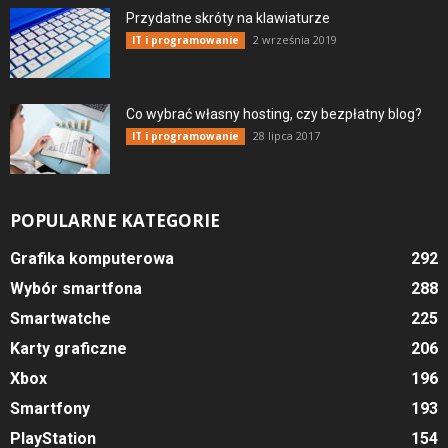
Przydatne skróty na klawiaturze
2 września 2019
IT i programowanie
Co wybrać własny hosting, czy bezpłatny blog?
28 lipca 2017
IT i programowanie
POPULARNE KATEGORIE
Grafika komputerowa
292
Wybór smartfona
288
Smartwatche
225
Karty graficzne
206
Xbox
196
Smartfony
193
PlayStation
154