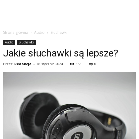
Strona główna
Audio
Słuchawki
Audio
Słuchawki
Jakie słuchawki są lepsze?
Przez
Redakcja
-
18 stycznia 2024
856
0