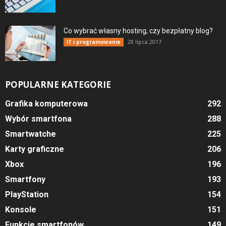
Co wybrać własny hosting, czy bezpłatny blog?
28 lipca 2017
IT i programowanie
POPULARNE KATEGORIE
Grafika komputerowa
292
Wybór smartfona
288
Smartwatche
225
Karty graficzne
206
Xbox
196
Smartfony
193
PlayStation
154
Konsole
151
Funkcje smartfonów
149