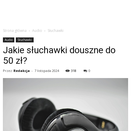
Strona główna
Audio
Słuchawki
Audio
Słuchawki
Jakie słuchawki douszne do
50 zł?
Przez
Redakcja
-
7 listopada 2024
318
0