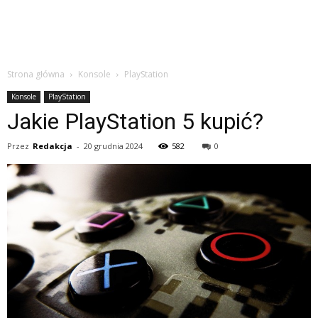
Strona główna
Konsole
PlayStation
Konsole
PlayStation
Jakie PlayStation 5 kupić?
Przez
Redakcja
-
20 grudnia 2024
582
0