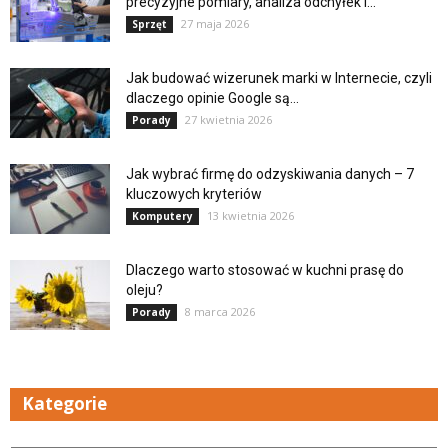
precyzyjne pomiary, analiza odchyłek i...
27 maja 2026
Sprzęt
Jak budować wizerunek marki w Internecie, czyli
dlaczego opinie Google są...
27 kwietnia 2026
Porady
Jak wybrać firmę do odzyskiwania danych – 7
kluczowych kryteriów
13 kwietnia 2026
Komputery
Dlaczego warto stosować w kuchni prasę do
oleju?
8 marca 2026
Porady
Kategorie
Kategorie