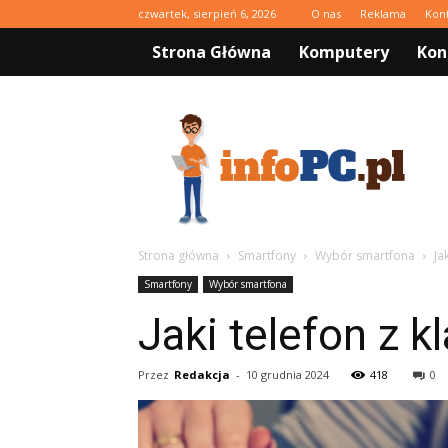
czwartek, sierpień 6, 2026
O nas
Reklama
Kon
Strona Główna
Komputery
Kon
infoPC.pl
Strona główna
Smartfony
Wybór smartfona
Ja
Smartfony
Wybór smartfona
Jaki telefon z k
Przez
Redakcja
-
10 grudnia 2024
418
0