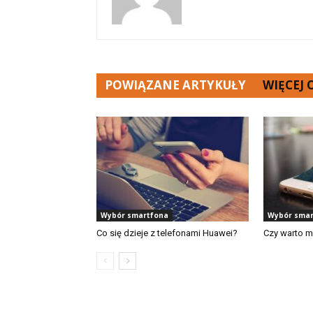
POWIĄZANE ARTYKUŁY
WIĘCEJ
Wybór smartfona
Wybór smar
Co się dzieje z telefonami Huawei?
Czy warto m