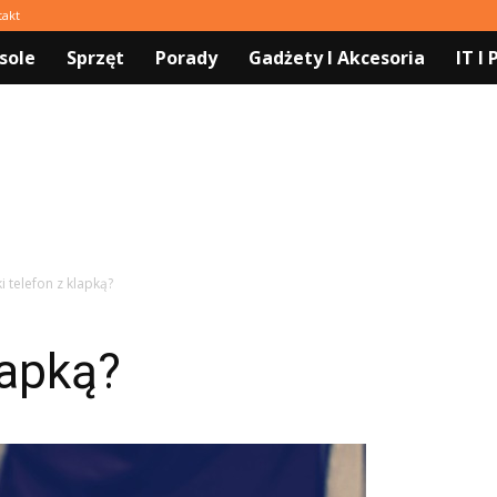
takt
sole
Sprzęt
Porady
Gadżety I Akcesoria
IT I
ki telefon z klapką?
lapką?