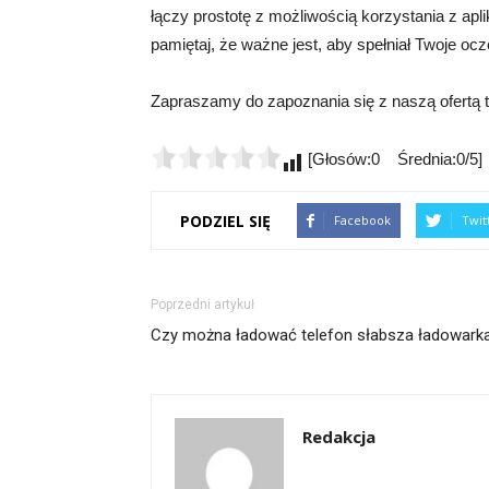
łączy prostotę z możliwością korzystania z aplik
pamiętaj, że ważne jest, aby spełniał Twoje oc
Zapraszamy do zapoznania się z naszą ofertą te
[Głosów:0 Średnia:0/5]
PODZIEL SIĘ
Facebook
Twit
Poprzedni artykuł
Czy można ładować telefon słabsza ładowark
Redakcja