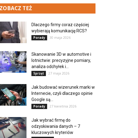
ZOBACZ TEŻ
Dlaczego firmy coraz częściej
wybierają komunikację RCS?
30 maja 2026
Porady
Skanowanie 3D w automotive i
lotnictwie: precyzyjne pomiary,
analiza odchyłek i...
27 maja 2026
Sprzęt
Jak budować wizerunek marki w
Internecie, czyli dlaczego opinie
Google są...
27 kwietnia 2026
Porady
Jak wybrać firmę do
odzyskiwania danych – 7
kluczowych kryteriów