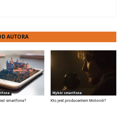
 OD AUTORA
tfona
Wybór smartfona
ieć smartfona?
Kto jest producentem Motoroli?