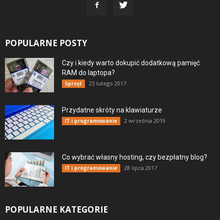
POPULARNE POSTY
Czy i kiedy warto dokupić dodatkową pamięć
RAM do laptopa?
23 lutego 2017
Sprzęt
Przydatne skróty na klawiaturze
2 września 2019
IT i programowanie
Co wybrać własny hosting, czy bezpłatny blog?
28 lipca 2017
IT i programowanie
POPULARNE KATEGORIE