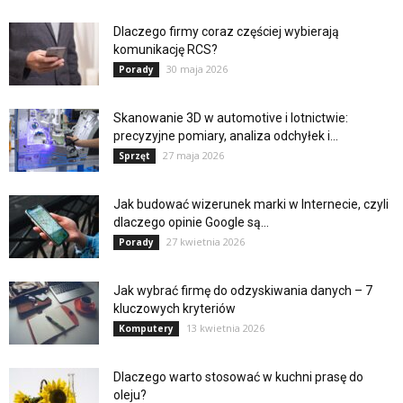
Dlaczego firmy coraz częściej wybierają
komunikację RCS?
30 maja 2026
Porady
Skanowanie 3D w automotive i lotnictwie:
precyzyjne pomiary, analiza odchyłek i...
27 maja 2026
Sprzęt
Jak budować wizerunek marki w Internecie, czyli
dlaczego opinie Google są...
27 kwietnia 2026
Porady
Jak wybrać firmę do odzyskiwania danych – 7
kluczowych kryteriów
13 kwietnia 2026
Komputery
Dlaczego warto stosować w kuchni prasę do
oleju?