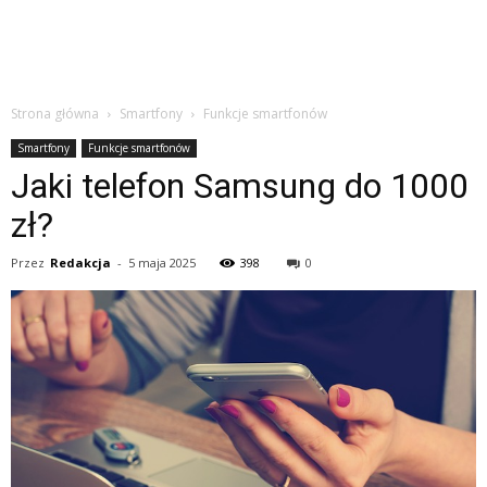
Strona główna
Smartfony
Funkcje smartfonów
Smartfony
Funkcje smartfonów
Jaki telefon Samsung do 1000
zł?
Przez
Redakcja
-
5 maja 2025
398
0