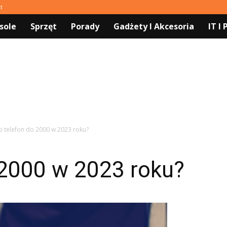
t
sole
Sprzęt
Porady
Gadżety I Akcesoria
IT I
ki telefon do 2000 w 2023 roku?
 2000 w 2023 roku?