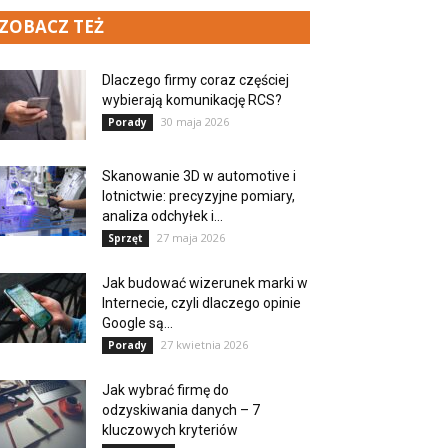
ZOBACZ TEŻ
Dlaczego firmy coraz częściej
wybierają komunikację RCS?
30 maja 2026
Porady
Skanowanie 3D w automotive i
lotnictwie: precyzyjne pomiary,
analiza odchyłek i...
27 maja 2026
Sprzęt
Jak budować wizerunek marki w
Internecie, czyli dlaczego opinie
Google są...
27 kwietnia 2026
Porady
Jak wybrać firmę do
odzyskiwania danych – 7
kluczowych kryteriów