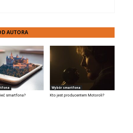
 OD AUTORA
tfona
Wybór smartfona
ieć smartfona?
Kto jest producentem Motoroli?