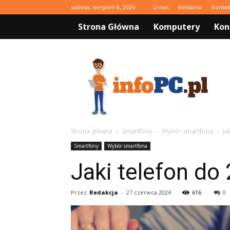
sobota, sierpień 8, 2026
O nas
Reklama
Kontak
Strona Główna
Komputery
Kon
infoPC.pl
Strona główna
Smartfony
Wybór smartfona
Ja
Smartfony
Wybór smartfona
Jaki telefon do
Przez
Redakcja
-
27 czerwca 2024
616
0