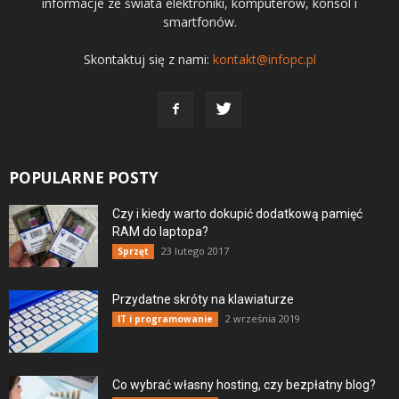
informacje ze świata elektroniki, komputerów, konsol i
smartfonów.
Skontaktuj się z nami:
kontakt@infopc.pl
POPULARNE POSTY
Czy i kiedy warto dokupić dodatkową pamięć
RAM do laptopa?
23 lutego 2017
Sprzęt
Przydatne skróty na klawiaturze
2 września 2019
IT i programowanie
Co wybrać własny hosting, czy bezpłatny blog?