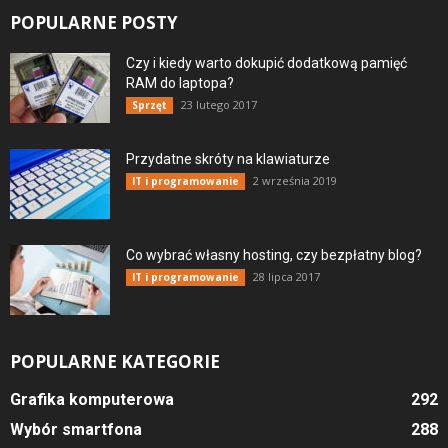
POPULARNE POSTY
Czy i kiedy warto dokupić dodatkową pamięć
RAM do laptopa?
23 lutego 2017
Sprzęt
Przydatne skróty na klawiaturze
2 września 2019
IT i programowanie
Co wybrać własny hosting, czy bezpłatny blog?
28 lipca 2017
IT i programowanie
POPULARNE KATEGORIE
Grafika komputerowa
292
Wybór smartfona
288