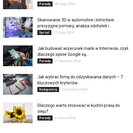
30 maja 2026
Porady
Skanowanie 3D w automotive i lotnictwie:
precyzyjne pomiary, analiza odchyłek i...
27 maja 2026
Sprzęt
Jak budować wizerunek marki w Internecie, czyli
dlaczego opinie Google są...
27 kwietnia 2026
Porady
Jak wybrać firmę do odzyskiwania danych – 7
kluczowych kryteriów
13 kwietnia 2026
Komputery
Dlaczego warto stosować w kuchni prasę do
oleju?
8 marca 2026
Porady