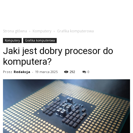
Strona główna
Komputery
Grafika komputerowa
Komputery
Grafika komputerowa
Jaki jest dobry procesor do
komputera?
Przez
Redakcja
-
19 marca 2025
292
0