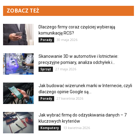
ZOBACZ TEŻ
Dlaczego firmy coraz częściej wybierają
komunikację RCS?
30 maja 2026
Porady
Skanowanie 3D w automotive i lotnictwie:
precyzyjne pomiary, analiza odchyłek i...
27 maja 2026
Sprzęt
Jak budować wizerunek marki w Internecie, czyli
dlaczego opinie Google są...
27 kwietnia 2026
Porady
Jak wybrać firmę do odzyskiwania danych – 7
kluczowych kryteriów
13 kwietnia 2026
Komputery