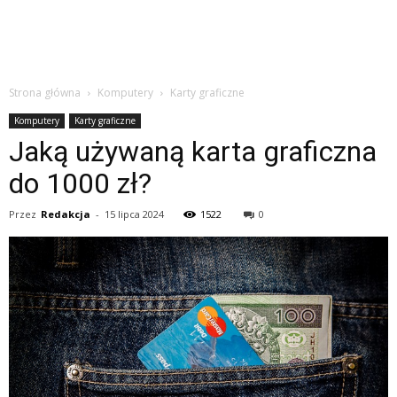
Strona główna
Komputery
Karty graficzne
Komputery
Karty graficzne
Jaką używaną karta graficzna
do 1000 zł?
Przez
Redakcja
-
15 lipca 2024
1522
0