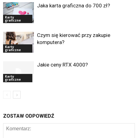
Jaka karta graficzna do 700 zł?
Karty
graficzne
Czym się kierować przy zakupie
komputera?
Karty
graficzne
Jakie ceny RTX 4000?
Karty
graficzne
ZOSTAW ODPOWIEDŹ