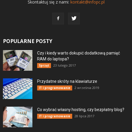
Skontaktuj się z nami:
kontakt@infopc.pl
POPULARNE POSTY
Czy i kiedy warto dokupić dodatkową pamięć
RAM do laptopa?
23 lutego 2017
Sprzęt
Przydatne skróty na klawiaturze
2 września 2019
IT i programowanie
Co wybrać własny hosting, czy bezpłatny blog?
28 lipca 2017
IT i programowanie