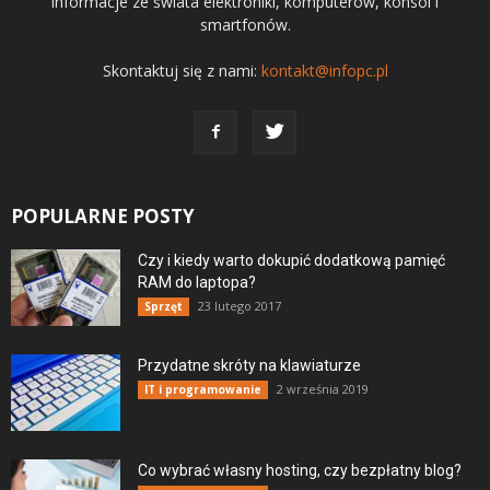
informacje ze świata elektroniki, komputerów, konsol i
smartfonów.
Skontaktuj się z nami:
kontakt@infopc.pl
POPULARNE POSTY
Czy i kiedy warto dokupić dodatkową pamięć
RAM do laptopa?
23 lutego 2017
Sprzęt
Przydatne skróty na klawiaturze
2 września 2019
IT i programowanie
Co wybrać własny hosting, czy bezpłatny blog?