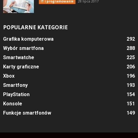
28 lipca 2017
IT i programowanie
POPULARNE KATEGORIE
Grafika komputerowa
292
Wybór smartfona
288
Smartwatche
225
Karty graficzne
206
Xbox
196
Smartfony
193
PlayStation
154
Konsole
151
Funkcje smartfonów
149