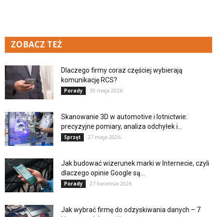
ZOBACZ TEŻ
Dlaczego firmy coraz częściej wybierają
komunikację RCS?
30 maja 2026
Porady
Skanowanie 3D w automotive i lotnictwie:
precyzyjne pomiary, analiza odchyłek i...
27 maja 2026
Sprzęt
Jak budować wizerunek marki w Internecie, czyli
dlaczego opinie Google są...
27 kwietnia 2026
Porady
Jak wybrać firmę do odzyskiwania danych – 7