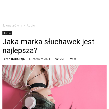
Strona główna
Audio
Audio
Jaka marka słuchawek jest
najlepsza?
Przez
Redakcja
-
13 czerwca 2024
753
0