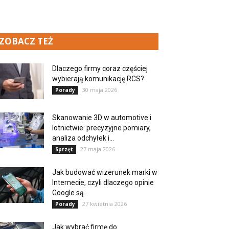
ZOBACZ TEŻ
Dlaczego firmy coraz częściej
wybierają komunikację RCS?
30 maja 2026
Porady
Skanowanie 3D w automotive i
lotnictwie: precyzyjne pomiary,
analiza odchyłek i...
27 maja 2026
Sprzęt
Jak budować wizerunek marki w
Internecie, czyli dlaczego opinie
Google są...
27 kwietnia 2026
Porady
Jak wybrać firmę do