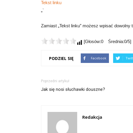
Tekst linku
„`
Zamiast „Tekst linku” możesz wpisać dowolny te
[Głosów:0 Średnia:0/5]
PODZIEL SIĘ
Facebook
Twit
Poprzedni artykuł
Jak się nosi słuchawki douszne?
Redakcja