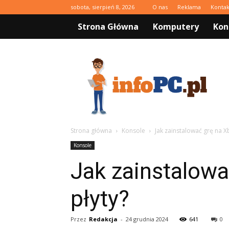
sobota, sierpień 8, 2026
O nas
Reklama
Kontak
Strona Główna
Komputery
Kon
infoPC.pl
Strona główna
Konsole
Jak zainstalować grę na X
Konsole
Jak zainstalowa
płyty?
Przez
Redakcja
-
24 grudnia 2024
641
0