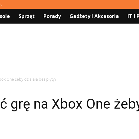
t
sole
Sprzęt
Porady
Gadżety I Akcesoria
IT I
box One żeby działała bez płyty?
ć grę na Xbox One żeby