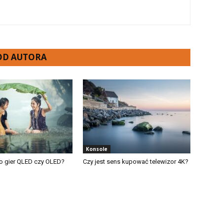
 OD AUTORA
Konsole
o gier QLED czy OLED?
Czy jest sens kupować telewizor 4K?