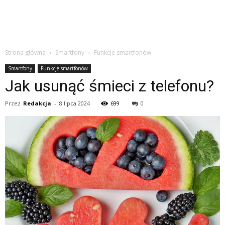
Strona główna
Smartfony
Funkcje smartfonów
Smartfony
Funkcje smartfonów
Jak usunąć śmieci z telefonu?
Przez
Redakcja
-
8 lipca 2024
699
0