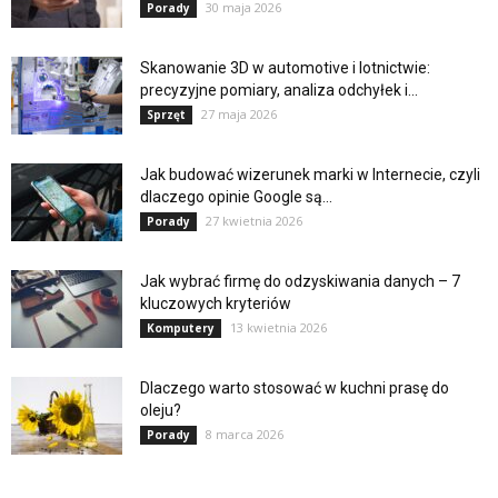
30 maja 2026
Porady
Skanowanie 3D w automotive i lotnictwie:
precyzyjne pomiary, analiza odchyłek i...
27 maja 2026
Sprzęt
Jak budować wizerunek marki w Internecie, czyli
dlaczego opinie Google są...
27 kwietnia 2026
Porady
Jak wybrać firmę do odzyskiwania danych – 7
kluczowych kryteriów
13 kwietnia 2026
Komputery
Dlaczego warto stosować w kuchni prasę do
oleju?
8 marca 2026
Porady