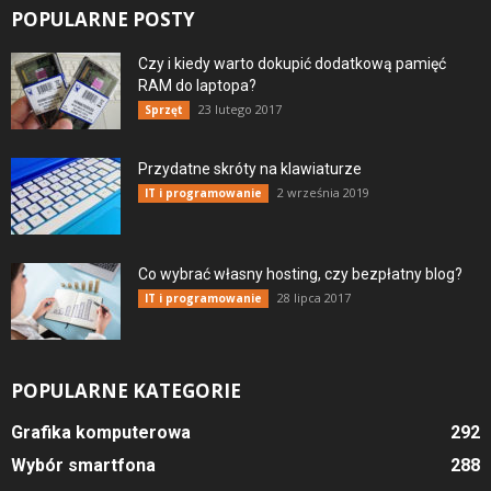
POPULARNE POSTY
Czy i kiedy warto dokupić dodatkową pamięć
RAM do laptopa?
23 lutego 2017
Sprzęt
Przydatne skróty na klawiaturze
2 września 2019
IT i programowanie
Co wybrać własny hosting, czy bezpłatny blog?
28 lipca 2017
IT i programowanie
POPULARNE KATEGORIE
Grafika komputerowa
292
Wybór smartfona
288