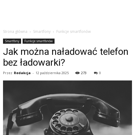
Strona główna
Smartfony
Funkcje smartfonów
Smartfony
Funkcje smartfonów
Jak można naładować telefon
bez ładowarki?
Przez
Redakcja
-
12 października 2025
273
0