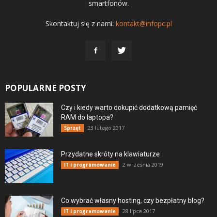
smartfonów.
Skontaktuj się z nami:
kontakt@infopc.pl
POPULARNE POSTY
Czy i kiedy warto dokupić dodatkową pamięć
RAM do laptopa?
23 lutego 2017
Sprzęt
Przydatne skróty na klawiaturze
2 września 2019
IT i programowanie
Co wybrać własny hosting, czy bezpłatny blog?
28 lipca 2017
IT i programowanie