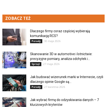
ZOBACZ TEŻ
Dlaczego firmy coraz częściej wybierają
komunikację RCS?
30 maja 2026
Porady
Skanowanie 3D w automotive i lotnictwie:
precyzyjne pomiary, analiza odchyłek i...
27 maja 2026
Sprzęt
Jak budować wizerunek marki w Internecie, czyli
dlaczego opinie Google są...
27 kwietnia 2026
Porady
Jak wybrać firmę do odzyskiwania danych – 7
kluczowych kryteriów