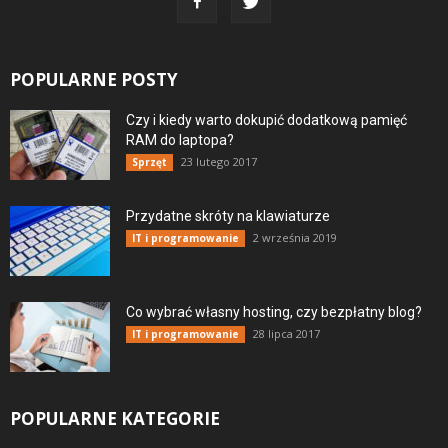
POPULARNE POSTY
Czy i kiedy warto dokupić dodatkową pamięć
RAM do laptopa?
23 lutego 2017
Sprzęt
Przydatne skróty na klawiaturze
2 września 2019
IT i programowanie
Co wybrać własny hosting, czy bezpłatny blog?
28 lipca 2017
IT i programowanie
POPULARNE KATEGORIE