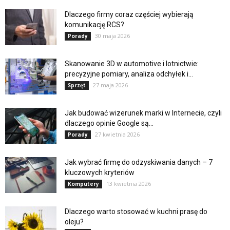
Dlaczego firmy coraz częściej wybierają
komunikację RCS?
30 maja 2026
Porady
Skanowanie 3D w automotive i lotnictwie:
precyzyjne pomiary, analiza odchyłek i...
27 maja 2026
Sprzęt
Jak budować wizerunek marki w Internecie, czyli
dlaczego opinie Google są...
27 kwietnia 2026
Porady
Jak wybrać firmę do odzyskiwania danych – 7
kluczowych kryteriów
13 kwietnia 2026
Komputery
Dlaczego warto stosować w kuchni prasę do
oleju?