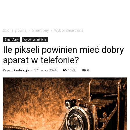
Strona główna
Smartfony
Wybór smartfona
Smartfony
Wybór smartfona
Ile pikseli powinien mieć dobry
aparat w telefonie?
Przez
Redakcja
-
17 marca 2024
1073
0