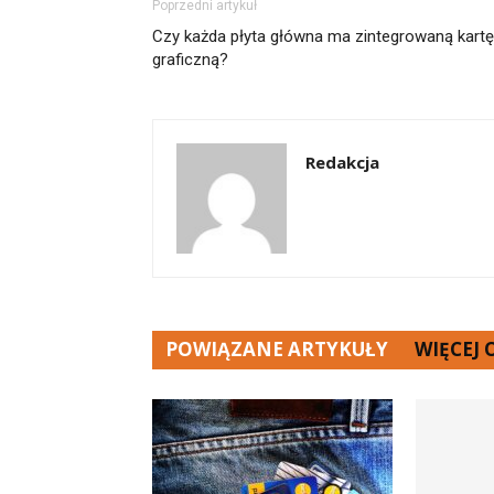
Poprzedni artykuł
Czy każda płyta główna ma zintegrowaną kartę
graficzną?
Redakcja
POWIĄZANE ARTYKUŁY
WIĘCEJ