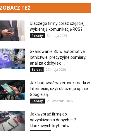
ZOBACZ TEŻ
Dlaczego firmy coraz częściej
wybierają komunikację RCS?
30 maja 2026
Porady
Skanowanie 3D w automotive i
lotnictwie: precyzyjne pomiary,
analiza odchyłek i...
27 maja 2026
Sprzęt
Jak budować wizerunek marki w
Internecie, czyli dlaczego opinie
Google są...
27 kwietnia 2026
Porady
Jak wybrać firmę do
odzyskiwania danych – 7
kluczowych kryteriów