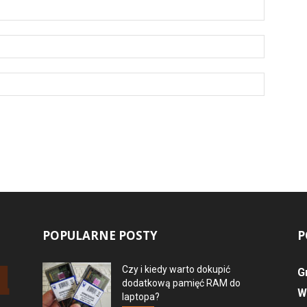
POPULARNE POSTY
P
Czy i kiedy warto dokupić
G
dodatkową pamięć RAM do
W
laptopa?