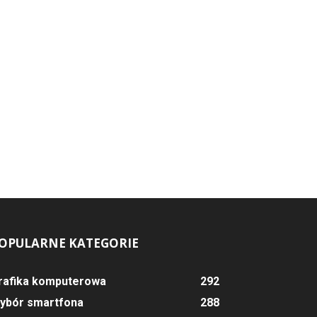
OPULARNE KATEGORIE
rafika komputerowa
292
ybór smartfona
288