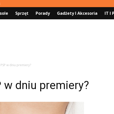
t
sole
Sprzęt
Porady
Gadżety I Akcesoria
IT I
e PSP w dniu premiery?
P w dniu premiery?