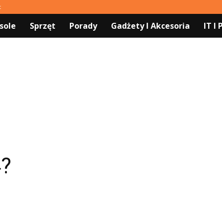
t
sole
Sprzęt
Porady
Gadżety I Akcesoria
IT I
4?