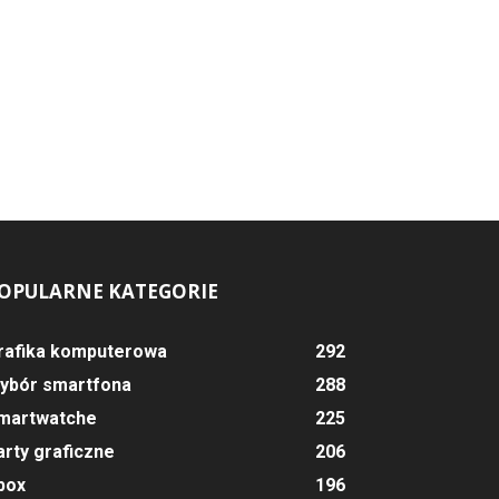
OPULARNE KATEGORIE
rafika komputerowa
292
ybór smartfona
288
martwatche
225
arty graficzne
206
box
196