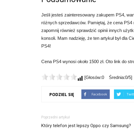
Jeśli jesteś zainteresowany zakupem PS4, wart
różnych sprzedawców. Pamiętaj, że cena PS4 m
zapomnij również sprawdzić opinii innych użytk
konsoli. Mam nadzieję, że ten artykuł był dla C
PS4!
Cena PS4 wynosi około 1500 zł. Oto link do st
[Głosów:0 Średnia:0/5]
PODZIEL SIĘ
Facebook
Twit
Poprzedni artykuł
Który telefon jest lepszy Oppo czy Samsung?