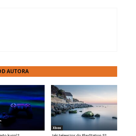
 OD AUTORA
Xbox
arto kupić?
Jaki telewizor do PlayStation 5?