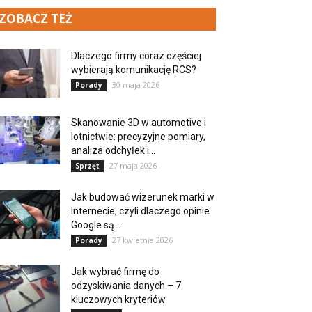
ZOBACZ TEŻ
Dlaczego firmy coraz częściej
wybierają komunikację RCS?
30 maja 2026
Porady
Skanowanie 3D w automotive i
lotnictwie: precyzyjne pomiary,
analiza odchyłek i...
27 maja 2026
Sprzęt
Jak budować wizerunek marki w
Internecie, czyli dlaczego opinie
Google są...
27 kwietnia 2026
Porady
Jak wybrać firmę do
odzyskiwania danych – 7
kluczowych kryteriów