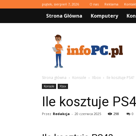
piątek, sierpień 7, 2026
O nas
Reklama
Kontak
Strona Główna
Komputery
Kon
infoPC.pl
Strona główna
Konsole
Xbox
Ile kosztuje PS4?
Konsole
Xbox
Ile kosztuje PS
Przez
Redakcja
-
20 czerwca 2025
298
0