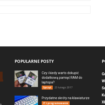
POPULARNE POSTY
P
Czy i kiedy warto dokupić
G
dodatkową pamięć RAM do
W
laptopa?
23 lutego 2017
Sprzęt
S
K
Przydatne skróty na klawiaturze
X
IT i programowanie
ym