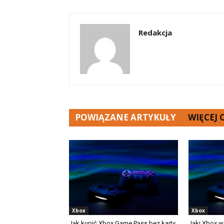
Redakcja
POWIĄZANE ARTYKUŁY
WIĘCEJ
Xbox
Xbox
Jak kupić Xbox Game Pass bez karty
Jaki Xbox w