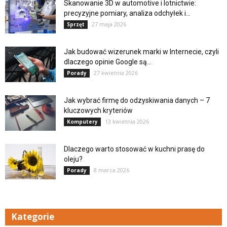
Skanowanie 3D w automotive i lotnictwie:
precyzyjne pomiary, analiza odchyłek i...
27 maja 2026
Sprzęt
Jak budować wizerunek marki w Internecie, czyli
dlaczego opinie Google są...
27 kwietnia 2026
Porady
Jak wybrać firmę do odzyskiwania danych – 7
kluczowych kryteriów
13 kwietnia 2026
Komputery
Dlaczego warto stosować w kuchni prasę do
oleju?
8 marca 2026
Porady
Kategorie