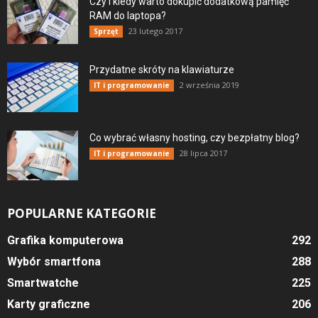
Czy i kiedy warto dokupić dodatkową pamięć
RAM do laptopa?
23 lutego 2017
Sprzęt
Przydatne skróty na klawiaturze
2 września 2019
IT i programowanie
Co wybrać własny hosting, czy bezpłatny blog?
28 lipca 2017
IT i programowanie
POPULARNE KATEGORIE
Grafika komputerowa
292
Wybór smartfona
288
Smartwatche
225
Karty graficzne
206