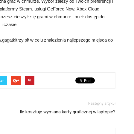
żna grać w chmurze. Wybór zależy od Twoich preferencji i
m platformy Steam, usługi GeForce Now, Xbox Cloud
ożesz cieszyć się grami w chmurze i mieć dostęp do
i czasie.
agatkitrzy.pl/ w celu znalezienia najlepszego miejsca do
ter
Następny artykuł
Ile kosztuje wymiana karty graficznej w laptopie?