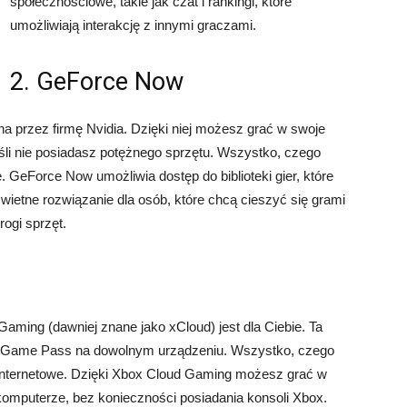
społecznościowe, takie jak czat i rankingi, które
umożliwiają interakcję z innymi graczami.
2. GeForce Now
 przez firmę Nvidia. Dzięki niej możesz grać w swoje
śli nie posiadasz potężnego sprzętu. Wszystko, czego
. GeForce Now umożliwia dostęp do biblioteki gier, które
ietne rozwiązanie dla osób, które chcą cieszyć się grami
ogi sprzęt.
Gaming (dawniej znane jako xCloud) jest dla Ciebie. Ta
box Game Pass na dowolnym urządzeniu. Wszystko, czego
ie internetowe. Dzięki Xbox Cloud Gaming możesz grać w
 komputerze, bez konieczności posiadania konsoli Xbox.