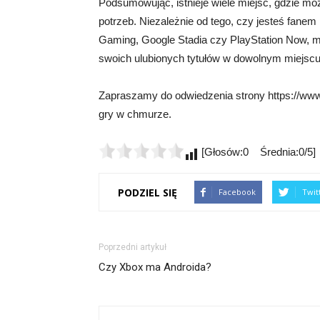
Podsumowując, istnieje wiele miejsc, gdzie mo
potrzeb. Niezależnie od tego, czy jesteś fane
Gaming, Google Stadia czy PlayStation Now, m
swoich ulubionych tytułów w dowolnym miejscu 
Zapraszamy do odwiedzenia strony https://www.g
gry w chmurze.
[Głosów:0 Średnia:0/5]
PODZIEL SIĘ
Facebook
Twit
Poprzedni artykuł
Czy Xbox ma Androida?