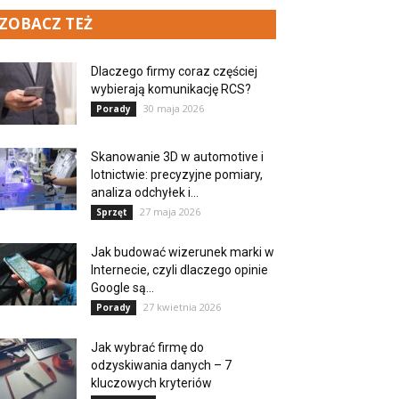
ZOBACZ TEŻ
Dlaczego firmy coraz częściej
wybierają komunikację RCS?
30 maja 2026
Porady
Skanowanie 3D w automotive i
lotnictwie: precyzyjne pomiary,
analiza odchyłek i...
27 maja 2026
Sprzęt
Jak budować wizerunek marki w
Internecie, czyli dlaczego opinie
Google są...
27 kwietnia 2026
Porady
Jak wybrać firmę do
odzyskiwania danych – 7
kluczowych kryteriów