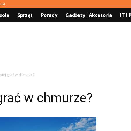
takt
sole
Sprzęt
Porady
Gadżety I Akcesoria
IT I
epiej grać w chmurze?
 grać w chmurze?