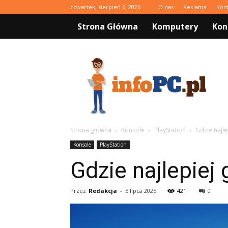
czwartek, sierpień 6, 2026
O nas
Reklama
Kon
Strona Główna
Komputery
Kon
infoPC.pl
Strona główna
Konsole
PlayStation
Gdzie najl
Konsole
PlayStation
Gdzie najlepiej
Przez
Redakcja
-
5 lipca 2025
421
0