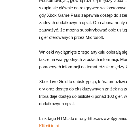
Podsumowując, główną różnicą między Xbox Li
skupia się głównie na rozgrywce wieloosobowej 
gdy Xbox Game Pass zapewnia dostęp do szerokie
żadnych dodatkowych opłat. Oba abonamenty ofe
zauważyć, że można subskrybować obie usługi 
i gier oferowanych przez Microsoft.
Wnioski wyciągnięte z tego artykułu opierają si
także na wiarygodnych źródłach informacji. Mam
pomocnych informacji na temat różnic między
Xbox Live Gold to subskrypcja, która umożliwia
gry oraz dostęp do ekskluzywnych zniżek na z
która daje dostęp do biblioteki ponad 100 gier,
dodatkowych opłat.
Link tagu HTML do strony https://www.3pytania.
Kliknij tutaj