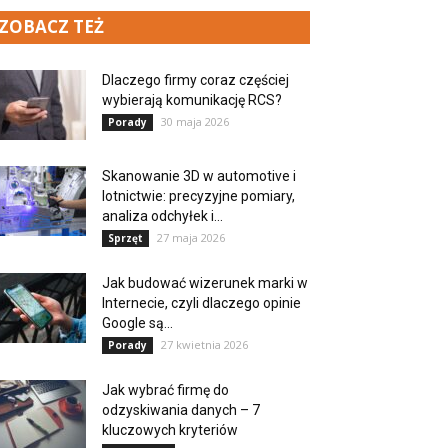
ZOBACZ TEŻ
Dlaczego firmy coraz częściej
wybierają komunikację RCS?
30 maja 2026
Porady
Skanowanie 3D w automotive i
lotnictwie: precyzyjne pomiary,
analiza odchyłek i...
27 maja 2026
Sprzęt
Jak budować wizerunek marki w
Internecie, czyli dlaczego opinie
Google są...
27 kwietnia 2026
Porady
Jak wybrać firmę do
odzyskiwania danych – 7
kluczowych kryteriów