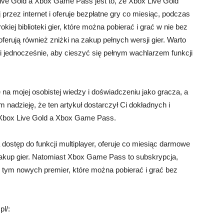
ve Gold a Xbox Game Pass jest to, że Xbox Live Gold
przez internet i oferuje bezpłatne gry co miesiąc, podczas
j biblioteki gier, które można pobierać i grać w nie bez
rują również zniżki na zakup pełnych wersji gier. Warto
jednocześnie, aby cieszyć się pełnym wachlarzem funkcji
ę na mojej osobistej wiedzy i doświadczeniu jako gracza, a
 nadzieję, że ten artykuł dostarczył Ci dokładnych i
 Xbox Live Gold a Xbox Game Pass.
 dostęp do funkcji multiplayer, oferuje co miesiąc darmowe
akup gier. Natomiast Xbox Game Pass to subskrypcja,
 w tym nowych premier, które można pobierać i grać bez
pl/: