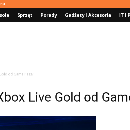
takt
sole
Sprzęt
Porady
Gadżety I Akcesoria
IT I
e Gold od Game Pass?
 Xbox Live Gold od Gam