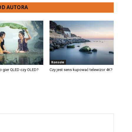
 OD AUTORA
Konsole
o gier QLED czy OLED?
Czy jest sens kupować telewizor 4K?