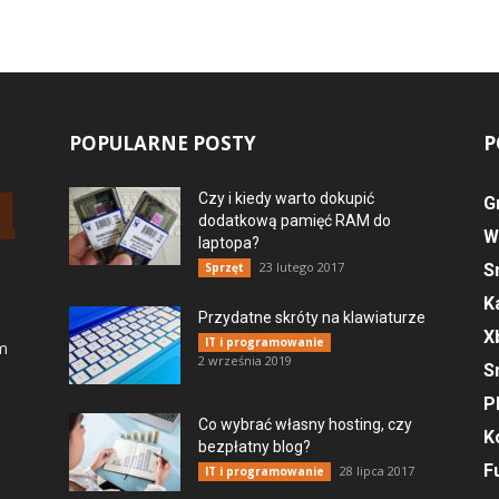
POPULARNE POSTY
P
Czy i kiedy warto dokupić
G
dodatkową pamięć RAM do
W
laptopa?
23 lutego 2017
Sprzęt
S
K
Przydatne skróty na klawiaturze
X
IT i programowanie
ym
2 września 2019
S
P
Co wybrać własny hosting, czy
K
bezpłatny blog?
F
28 lipca 2017
IT i programowanie