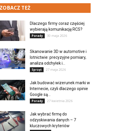
ZOBACZ TEŻ
Dlaczego firmy coraz częściej
wybierają komunikację RCS?
30 maja 2026
Porady
Skanowanie 3D w automotive i
lotnictwie: precyzyjne pomiary,
analiza odchyłek i...
27 maja 2026
Sprzęt
Jak budować wizerunek marki w
Internecie, czyli dlaczego opinie
Google są...
27 kwietnia 2026
Porady
Jak wybrać firmę do
odzyskiwania danych – 7
kluczowych kryteriów