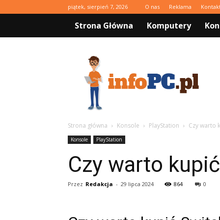
piątek, sierpień 7, 2026
O nas
Reklama
Kontak
Strona Główna
Komputery
Kon
infoPC.pl
Strona główna
Konsole
PlayStation
Czy warto 
Konsole
PlayStation
Czy warto kupi
Przez
Redakcja
-
29 lipca 2024
864
0