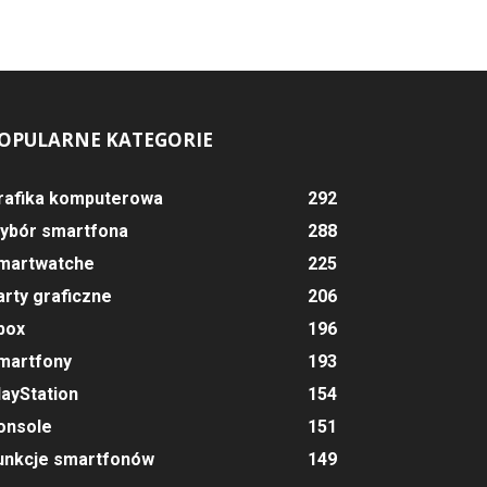
OPULARNE KATEGORIE
rafika komputerowa
292
ybór smartfona
288
martwatche
225
arty graficzne
206
box
196
martfony
193
layStation
154
onsole
151
unkcje smartfonów
149