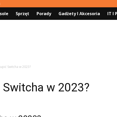
t
sole
Sprzęt
Porady
Gadżety I Akcesoria
IT I
kupić Switcha w 2023?
ć Switcha w 2023?