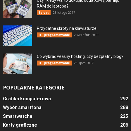
Czy i kiedy warto dokupić dodatkową pamięć
RAM do laptopa?
23 lutego 2017
Sprzęt
Przydatne skróty na klawiaturze
2 września 2019
IT i programowanie
Co wybrać własny hosting, czy bezpłatny blog?
28 lipca 2017
IT i programowanie
POPULARNE KATEGORIE
Grafika komputerowa
292
Wybór smartfona
288
Smartwatche
225
Karty graficzne
206