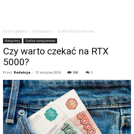
Strona główna
Komputery
Grafika komputerowa
Komputery
Grafika komputerowa
Czy warto czekać na RTX
5000?
Przez
Redakcja
-
13 sierpnia 2024
960
0