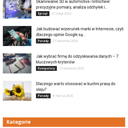
Skanowanie 3D w automotive i lotnictwie:
precyzyjne pomiary, analiza odchyłek i...
27 maja 2026
Sprzęt
Jak budować wizerunek marki w Internecie, czyli
dlaczego opinie Google są...
27 kwietnia 2026
Porady
Jak wybrać firmę do odzyskiwania danych – 7
kluczowych kryteriów
13 kwietnia 2026
Komputery
Dlaczego warto stosować w kuchni prasę do
oleju?
8 marca 2026
Porady
Kategorie