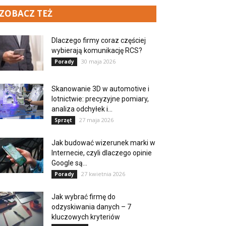
ZOBACZ TEŻ
Dlaczego firmy coraz częściej
wybierają komunikację RCS?
30 maja 2026
Porady
Skanowanie 3D w automotive i
lotnictwie: precyzyjne pomiary,
analiza odchyłek i...
27 maja 2026
Sprzęt
Jak budować wizerunek marki w
Internecie, czyli dlaczego opinie
Google są...
27 kwietnia 2026
Porady
Jak wybrać firmę do
odzyskiwania danych – 7
kluczowych kryteriów