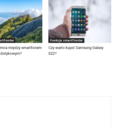
artfonów
Funkcje smartfonów
óżnica między smartfonem
Czy warto kupić Samsung Galaxy
m dotykowym?
S22?