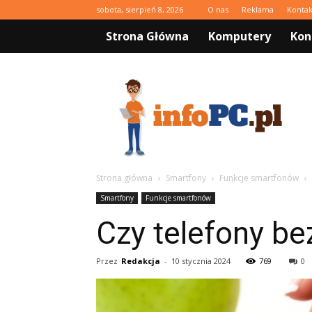
sobota, sierpień 8, 2026
O nas
Reklama
Kontak
Strona Główna
Komputery
Kon
infoPC.pl
Strona główna
Smartfony
Funkcje smartfonów
Smartfony
Funkcje smartfonów
Czy telefony be
Przez
Redakcja
-
10 stycznia 2024
769
0