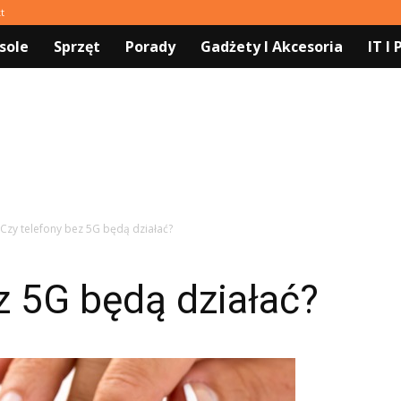
t
sole
Sprzęt
Porady
Gadżety I Akcesoria
IT I
Czy telefony bez 5G będą działać?
z 5G będą działać?