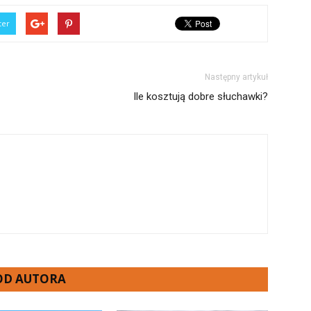
ter
Następny artykuł
Ile kosztują dobre słuchawki?
 OD AUTORA