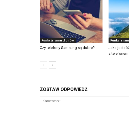
Funkcje smartfonów
Funkcje sm
Czy telefony Samsung są dobre?
Jaka jest r
a telefone
ZOSTAW ODPOWIEDŹ