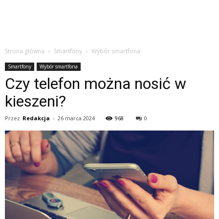
Strona główna
Smartfony
Wybór smartfona
Smartfony
Wybór smartfona
Czy telefon można nosić w
kieszeni?
Przez
Redakcja
-
26 marca 2024
968
0