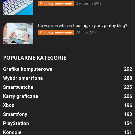
2 września 2019
IT i programowanie
Co wybrać własny hosting, czy bezpłatny blog?
28 lipca 2017
IT i programowanie
POPULARNE KATEGORIE
Grafika komputerowa
292
Wybór smartfona
288
Smartwatche
225
Karty graficzne
206
Xbox
196
Smartfony
193
PlayStation
154
Konsole
151