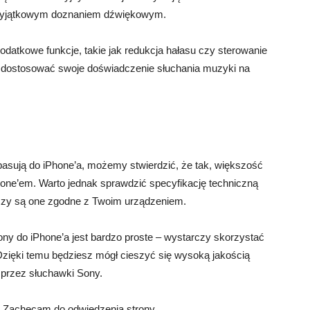
 wyjątkowym doznaniem dźwiękowym.
odatkowe funkcje, takie jak redukcja hałasu czy sterowanie
j dostosować swoje doświadczenie słuchania muzyki na
pasują do iPhone’a, możemy stwierdzić, że tak, większość
hone’em. Warto jednak sprawdzić specyfikację techniczną
 czy są one zgodne z Twoim urządzeniem.
ny do iPhone’a jest bardzo proste – wystarczy skorzystać
Dzięki temu będziesz mógł cieszyć się wysoką jakością
 przez słuchawki Sony.
. Zachęcam do odwiedzenia strony