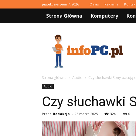
piątek, sierpień 7, 2026
O nas
Reklama
Kontak
Strona Główna
Komputery
Kon
infoPC.pl
Strona główna
Audio
Czy słuchawki Sony pasują 
Audio
Czy słuchawki 
Przez
Redakcja
-
25 marca 2025
324
0