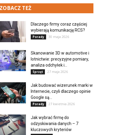
ZOBACZ TEŻ
Dlaczego firmy coraz częściej
wybierają komunikację RCS?
30 maja 2026
Porady
Skanowanie 3D w automotive i
lotnictwie: precyzyjne pomiary,
analiza odchyłek i...
27 maja 2026
Sprzęt
Jak budować wizerunek marki w
Internecie, czyli dlaczego opinie
Google są...
27 kwietnia 2026
Porady
Jak wybrać firmę do
odzyskiwania danych – 7
kluczowych kryteriów