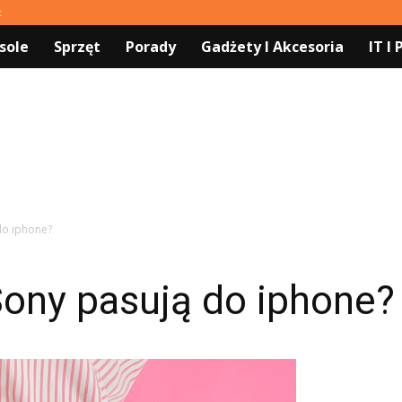
t
sole
Sprzęt
Porady
Gadżety I Akcesoria
IT I
do iphone?
Sony pasują do iphone?