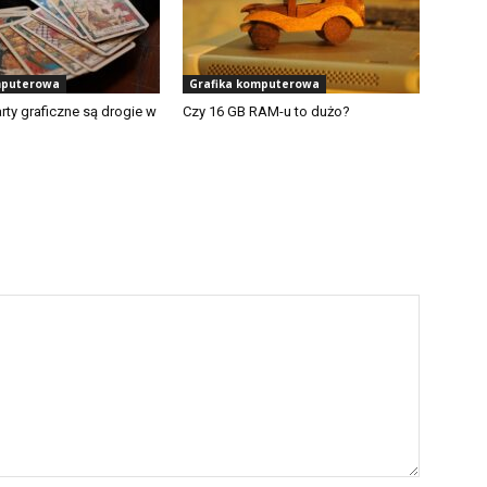
mputerowa
Grafika komputerowa
rty graficzne są drogie w
Czy 16 GB RAM-u to dużo?