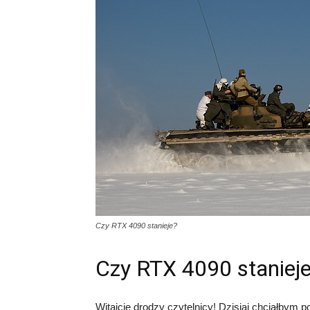
Czy RTX 4090 stanieje?
Czy RTX 4090 staniej
Witajcie drodzy czytelnicy! Dzisiaj chciałbym p