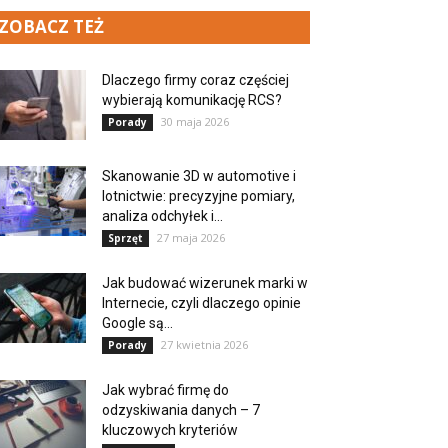
ZOBACZ TEŻ
Dlaczego firmy coraz częściej
wybierają komunikację RCS?
30 maja 2026
Porady
Skanowanie 3D w automotive i
lotnictwie: precyzyjne pomiary,
analiza odchyłek i...
27 maja 2026
Sprzęt
Jak budować wizerunek marki w
Internecie, czyli dlaczego opinie
Google są...
27 kwietnia 2026
Porady
Jak wybrać firmę do
odzyskiwania danych – 7
kluczowych kryteriów