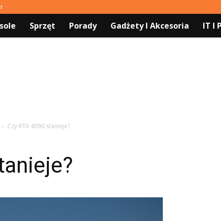
t
sole
Sprzęt
Porady
Gadżety I Akcesoria
IT I
Czy RTX 4090 stanieje?
tanieje?