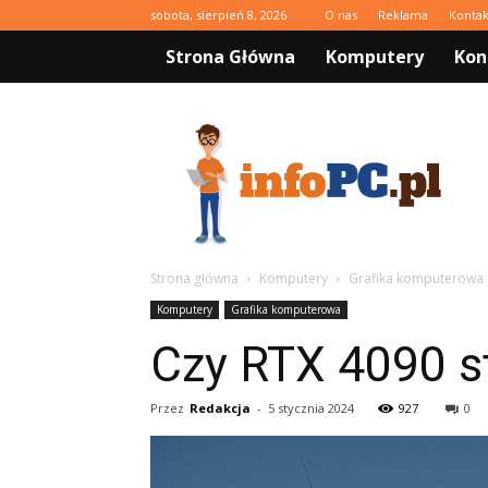
sobota, sierpień 8, 2026
O nas
Reklama
Kontak
Strona Główna
Komputery
Kon
infoPC.pl
Strona główna
Komputery
Grafika komputerowa
Komputery
Grafika komputerowa
Czy RTX 4090 s
Przez
Redakcja
-
5 stycznia 2024
927
0