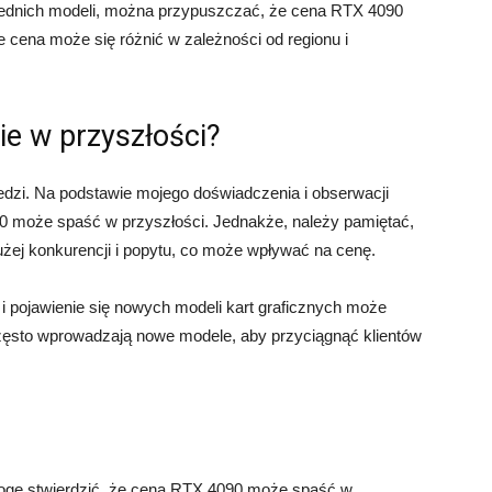
rzednich modeli, można przypuszczać, że cena RTX 4090
 cena może się różnić w zależności od regionu i
e w przyszłości?
iedzi. Na podstawie mojego doświadczenia i obserwacji
 może spaść w przyszłości. Jednakże, należy pamiętać,
żej konkurencji i popytu, co może wpływać na cenę.
 i pojawienie się nowych modeli kart graficznych może
zęsto wprowadzają nowe modele, aby przyciągnąć klientów
mogę stwierdzić, że cena RTX 4090 może spaść w