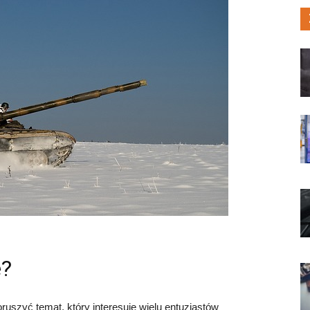
e?
oruszyć temat, który interesuje wielu entuzjastów