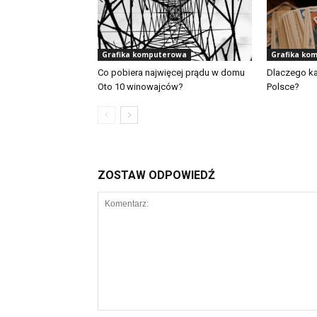
Grafika komputerowa
Grafika ko
Co pobiera najwięcej prądu w domu
Dlaczego ka
Oto 10 winowajców?
Polsce?
ZOSTAW ODPOWIEDŹ