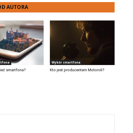
 OD AUTORA
tfona
Wybór smartfona
ieć smartfona?
Kto jest producentem Motoroli?