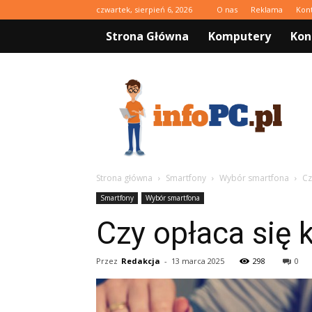
czwartek, sierpień 6, 2026
O nas
Reklama
Kon
Strona Główna
Komputery
Kon
infoPC.pl
Strona główna
Smartfony
Wybór smartfona
Cz
Smartfony
Wybór smartfona
Czy opłaca się
Przez
Redakcja
-
13 marca 2025
298
0