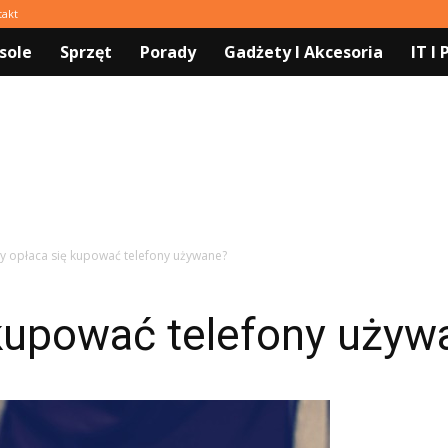
takt
sole
Sprzęt
Porady
Gadżety I Akcesoria
IT I
y opłaca się kupować telefony używane?
 kupować telefony używ