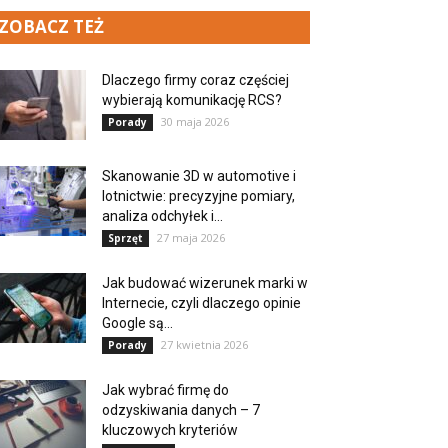
ZOBACZ TEŻ
Dlaczego firmy coraz częściej
wybierają komunikację RCS?
30 maja 2026
Porady
Skanowanie 3D w automotive i
lotnictwie: precyzyjne pomiary,
analiza odchyłek i...
27 maja 2026
Sprzęt
Jak budować wizerunek marki w
Internecie, czyli dlaczego opinie
Google są...
27 kwietnia 2026
Porady
Jak wybrać firmę do
odzyskiwania danych – 7
kluczowych kryteriów