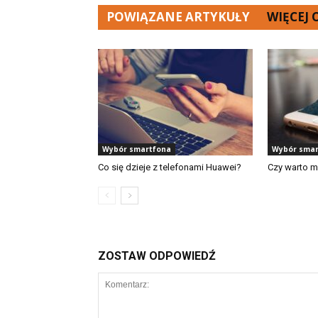
POWIĄZANE ARTYKUŁY
WIĘCEJ
Wybór smartfona
Wybór smar
Co się dzieje z telefonami Huawei?
Czy warto m
ZOSTAW ODPOWIEDŹ