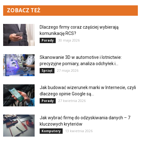
ZOBACZ TEŻ
Dlaczego firmy coraz częściej wybierają
komunikację RCS?
30 maja 2026
Porady
Skanowanie 3D w automotive i lotnictwie:
precyzyjne pomiary, analiza odchyłek i...
27 maja 2026
Sprzęt
Jak budować wizerunek marki w Internecie, czyli
dlaczego opinie Google są...
27 kwietnia 2026
Porady
Jak wybrać firmę do odzyskiwania danych – 7
kluczowych kryteriów
13 kwietnia 2026
Komputery