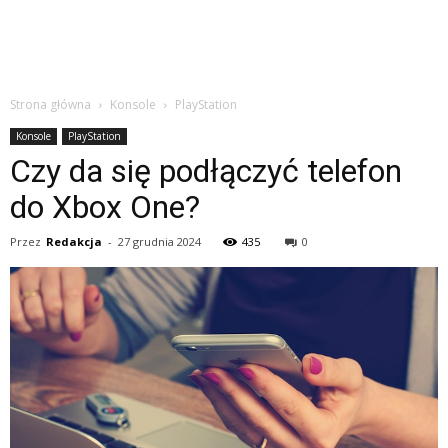
Strona główna
Konsole
PlayStation
Konsole
PlayStation
Czy da się podłączyć telefon
do Xbox One?
Przez
Redakcja
-
27 grudnia 2024
435
0