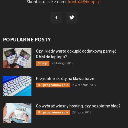
Skontaktuj się z nami:
kontakt@infopc.pl
POPULARNE POSTY
Czy i kiedy warto dokupić dodatkową pamięć
RAM do laptopa?
23 lutego 2017
Sprzęt
Przydatne skróty na klawiaturze
2 września 2019
IT i programowanie
Co wybrać własny hosting, czy bezpłatny blog?
28 lipca 2017
IT i programowanie