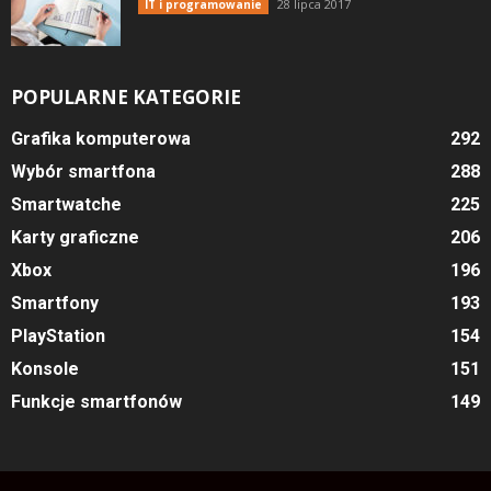
28 lipca 2017
IT i programowanie
POPULARNE KATEGORIE
Grafika komputerowa
292
Wybór smartfona
288
Smartwatche
225
Karty graficzne
206
Xbox
196
Smartfony
193
PlayStation
154
Konsole
151
Funkcje smartfonów
149