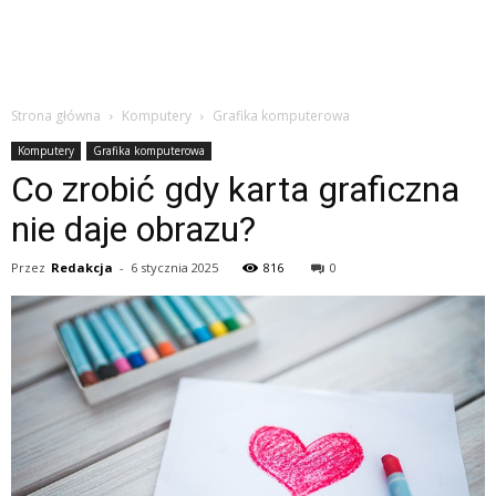
Strona główna
Komputery
Grafika komputerowa
Komputery
Grafika komputerowa
Co zrobić gdy karta graficzna
nie daje obrazu?
Przez
Redakcja
-
6 stycznia 2025
816
0