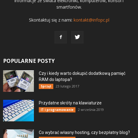
informacje ze świata elektroniki, komputerów, konsol i
smartfonów.
Skontaktuj się z nami:
kontakt@infopc.pl
POPULARNE POSTY
Czy i kiedy warto dokupić dodatkową pamięć
RAM do laptopa?
23 lutego 2017
Sprzęt
Przydatne skróty na klawiaturze
2 września 2019
IT i programowanie
Co wybrać własny hosting, czy bezpłatny blog?