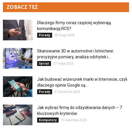
ZOBACZ TEŻ
Dlaczego firmy coraz częściej wybierają
komunikację RCS?
30 maja 2026
Porady
Skanowanie 3D w automotive i lotnictwie:
precyzyjne pomiary, analiza odchyłek i...
27 maja 2026
Sprzęt
Jak budować wizerunek marki w Internecie, czyli
dlaczego opinie Google są...
27 kwietnia 2026
Porady
Jak wybrać firmę do odzyskiwania danych – 7
kluczowych kryteriów
13 kwietnia 2026
Komputery