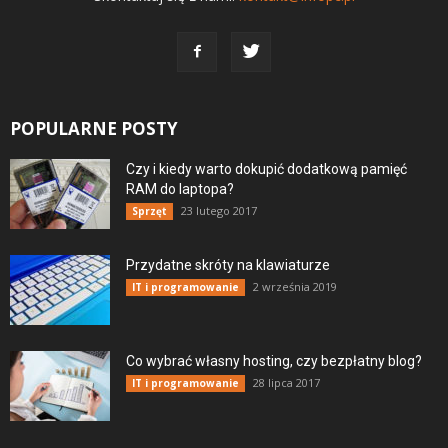
POPULARNE POSTY
Czy i kiedy warto dokupić dodatkową pamięć
RAM do laptopa?
23 lutego 2017
Sprzęt
Przydatne skróty na klawiaturze
2 września 2019
IT i programowanie
Co wybrać własny hosting, czy bezpłatny blog?
28 lipca 2017
IT i programowanie