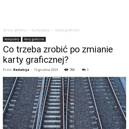
Strona główna
Komputery
Karty graficzne
Komputery
Karty graficzne
Co trzeba zrobić po zmianie
karty graficznej?
Przez
Redakcja
-
15 grudnia 2024
700
0