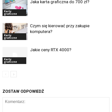
Jaka karta graficzna do 700 zł?
Karty
graficzne
Czym się kierować przy zakupie
komputera?
Karty
graficzne
Jakie ceny RTX 4000?
Karty
graficzne
ZOSTAW ODPOWIEDŹ